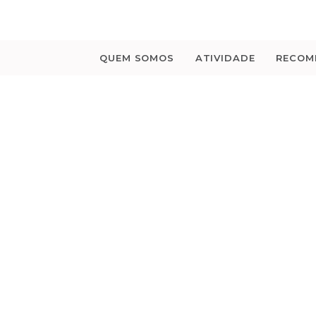
Saltar
para
o
conteúdo
QUEM SOMOS
ATIVIDADE
RECOM