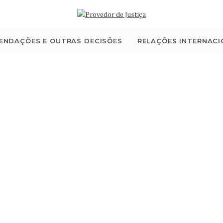
QUEM SOMOS
ATIVIDADE
ENDAÇÕES E OUTRAS DECISÕES
RELAÇÕES INTERNACI
RECOMENDAÇÕES E
OUTRAS DECISÕES
RELAÇÕES
INTERNACIONAIS
APRESENTAR QUEIXA
PT