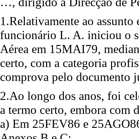
…, dirigido à Direcção de Pe
1.Relativamente ao assunto 
funcionário L. A. iniciou o 
Aérea em 15MAI79, mediante
certo, com a categoria profi
comprova pelo documento j
2.Ao longo dos anos, foi ce
a termo certo, embora com di
a) Em 25FEV86 e 25AGO86 
Anexos B e C;