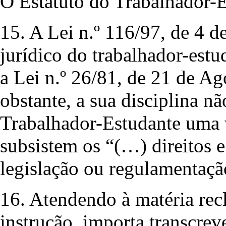
O Estatuto do Trabalhador-
15. A Lei n.º 116/97, de 4
jurídico do trabalhador-estud
a Lei n.º 26/81, de 21 de Agos
obstante, a sua disciplina n
Trabalhador-Estudante uma v
subsistem os “(…) direitos 
legislação ou regulamentaçã
16. Atendendo à matéria rec
instrução, importa transcrev