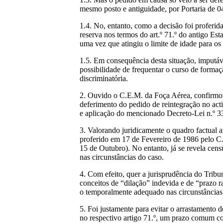
mesmo posto e antiguidade, por Portaria de 04
1.4. No, entanto, como a decisão foi proferi
reserva nos termos do art.º 71.º do antigo Est
uma vez que atingiu o limite de idade para os
1.5. Em consequência desta situação, imputáv
possibilidade de frequentar o curso de forma
discriminatória.
2. Ouvido o C.E.M. da Foça Aérea, confirmou,
deferimento do pedido de reintegração no acti
e aplicação do mencionado Decreto-Lei n.º 33
3. Valorando juridicamente o quadro factual a
proferido em 17 de Fevereiro de 1986 pelo C.E.
15 de Outubro). No entanto, já se revela cens
nas circunstâncias do caso.
4. Com efeito, quer a jurisprudência do Tri
conceitos de “dilação” indevida e de “prazo 
o temporalmente adequado nas circunstâncias
5. Foi justamente para evitar o arrastamento
no respectivo artigo 71.º, um prazo comum con