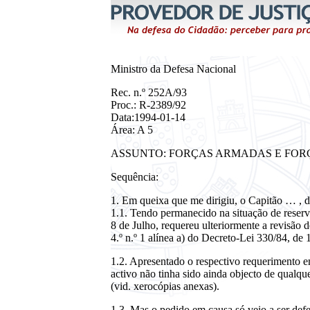
Ministro da Defesa Nacional
Rec. n.º 252A/93
Proc.: R-2389/92
Data:1994-01-14
Área: A 5
ASSUNTO: FORÇAS ARMADAS E FOR
Sequência:
1. Em queixa que me dirigiu, o Capitão … , d
1.1. Tendo permanecido na situação de reserv
8 de Julho, requereu ulteriormente a revisão de
4.º n.º 1 alínea a) do Decreto-Lei 330/84, de
1.2. Apresentado o respectivo requerimento 
activo não tinha sido ainda objecto de qualqu
(vid. xerocópias anexas).
1.3. Mas o pedido em causa só veio a ser def