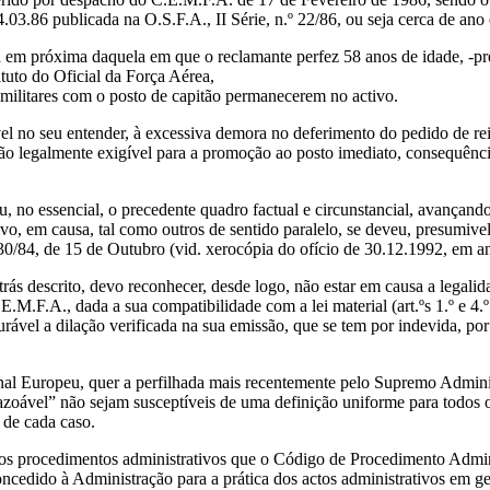
.03.86 publicada na O.S.F.A., II Série, n.º 22/86, ou seja cerca de an
da em próxima daquela em que o reclamante perfez 58 anos de idade, -p
atuto do Oficial da Força Aérea,
 militares com o posto de capitão permanecerem no activo.
el no seu entender, à excessiva demora no deferimento do pedido de re
ção legalmente exigível para a promoção ao posto imediato, consequênci
 no essencial, o precedente quadro factual e circunstancial, avançando
vo, em causa, tal como outros de sentido paralelo, se deveu, presumivel
0/84, de 15 de Outubro (vid. xerocópia do ofício de 30.12.1992, em a
trás descrito, devo reconhecer, desde logo, não estar em causa a legalid
M.F.A., dada a sua compatibilidade com a lei material (art.ºs 1.º e 4.º 
urável a dilação verificada na sua emissão, que se tem por indevida, po
bunal Europeu, quer a perfilhada mais recentemente pelo Supremo Admin
razoável” não sejam susceptíveis de uma definição uniforme para todos 
 de cada caso.
 dos procedimentos administrativos que o Código de Procedimento Admini
cedido à Administração para a prática dos actos administrativos em ger