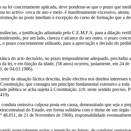
do na lei concretamente aplicada, deve ponderar-se que o prazo que med
rou no activo- cerca de ano e meio- é manifestamente excessivo, atenta,
a a promoção ao posto imediato à excepção do curso de formação que a 
unstâncias, a justificação adiantada pelo C.E.M.F.A. para a dilação verif
nsiderando, por um lado, clareza e alcance do seu outro, o prazo conc
o, o prazo concretamente utilizado, para a apreciação e decisão do ped
prática do acto decisório, no prazo temporalmente adequado, precludiu 
o da lei, e em função da idade, (58 anos) ocorreu, justamente, em 24 d
86, de 04.03.1986).
rer da situação fáctica descrita, lesão efectiva nos direitos interesses
a Constituição, que consagra um princípio fundamental extensivo a toda
ividade pública se acha sujeita à Constituição. (cfr. neste sentido preciso
 419).
a conduta omissiva culposa posta em causa, demonstrado que seja o pre
tracontratual do Estado, em forma solidária com o titular de um órgão 
 n.º 48.051, de 21 de Novembro de 1968), responsabilidade eventualment
sando especialmente evitar a repetição no futuro, de condutas omissiva