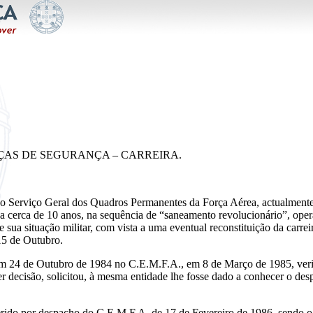
ÇAS DE SEGURANÇA – CARREIRA.
o Serviço Geral dos Quadros Permanentes da Força Aérea, actualmente n
a cerca de 10 anos, na sequência de “saneamento revolucionário”, oper
 sua situação militar, com vista a uma eventual reconstituição da carreira
 15 de Outubro.
em 24 de Outubro de 1984 no C.E.M.F.A., em 8 de Março de 1985, veri
er decisão, solicitou, à mesma entidade lhe fosse dado a conhecer o des
erido por despacho do C.E.M.F.A. de 17 de Fevereiro de 1986, sendo o