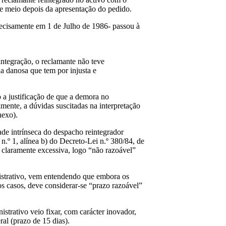
o e meio depois da apresentação do pedido.
recisamente em 1 de Julho de 1986- passou à
integração, o reclamante não teve
a danosa que tem por injusta e
 a justificação de que a demora no
mente, a dúvidas suscitadas na interpretação
nexo).
ade intrínseca do despacho reintegrador
n.º 1, alínea b) do Decreto-Lei n.º 380/84, de
r claramente excessiva, logo “não razoável”
istrativo, vem entendendo que embora os
os casos, deve considerar-se “prazo razoável”
strativo veio fixar, com carácter inovador,
al (prazo de 15 dias).