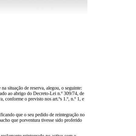
a situação de reserva, alegou, o seguinte:
ado ao abrigo do Decreto-Lei n.º 309/74, de
, conforme o previsto nos art.ºs 1.º, n.º 1, e
ficando que o seu pedido de reintegração no
pacho que porventura tivesse sido proferido
 reclamante reintegrado no activo com o