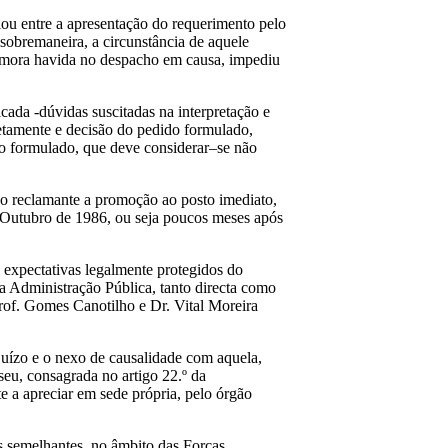
iou entre a apresentação do requerimento pelo
 sobremaneira, a circunstância de aquele
demora havida no despacho em causa, impediu
icada -dúvidas suscitadas na interpretação e
retamente e decisão do pedido formulado,
ido formulado, que deve considerar–se não
ao reclamante a promoção ao posto imediato,
e Outubro de 1986, ou seja poucos meses após
 e expectativas legalmente protegidos do
 a Administração Pública, tanto directa como
, Prof. Gomes Canotilho e Dr. Vital Moreira
juízo e o nexo de causalidade com aquela,
seu, consagrada no artigo 22.º da
e a apreciar em sede própria, pelo órgão
s semelhantes, no âmbito das Forças