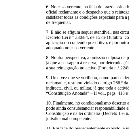
6. No caso vertente, na falta de prazo assina
oficial reclamante e o despacho que o reinteg
satisfazer todas as condições especiais par
de frequentar.
7. E não se afigura sequer atendível, nas circ
Decreto-Lei n.º 330/84, de 15 de Outubro- co
aplicação do conteúdo prescritivo, e por outr
adequado no caso vertente.
8. Noutra perspectiva, a omissão culposa da 
já que a passagem à reserva, por determinaçã
a sua reintegração no activo (Portaria n.º 22/
9. Uma vez que se verificou, como parece decor
reclamante, resultou violado o artigo 266.º d
indirecta, civil, ou militar, já que toda a act
“Constituição Anotada” – II vol., pags. 418 e
10. Finalmente, no condicionalismo descrito 
pode ainda consubstanciar responsabilidade ex
Constituição e na lei ordinária (Decreto-Lei
jurisdicional competente.
11. Em face do precedentemente exposto, e vi