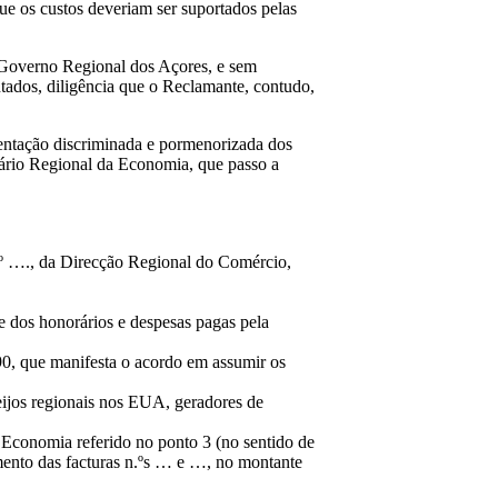
que os custos deveriam ser suportados pelas
o Governo Regional dos Açores, e sem
tados, diligência que o Reclamante, contudo,
sentação discriminada e pormenorizada dos
tário Regional da Economia, que passo a
.º …., da Direcção Regional do Comércio,
 e dos honorários e despesas pagas pela
0, que manifesta o acordo em assumir os
eijos regionais nos EUA, geradores de
Economia referido no ponto 3 (no sentido de
mento das facturas n.ºs … e …, no montante