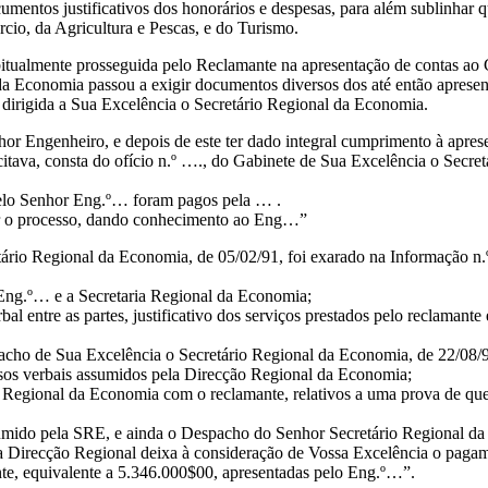
umentos justificativos dos honorários e despesas, para além sublinhar 
io, da Agricultura e Pescas, e do Turismo.
abitualmente prosseguida pelo Reclamante na apresentação de contas a
 da Economia passou a exigir documentos diversos dos até então apresen
, dirigida a Sua Excelência o Secretário Regional da Economia.
hor Engenheiro, e depois de este ter dado integral cumprimento à apre
citava, consta do ofício n.º …., do Gabinete de Sua Excelência o Secre
pelo Senhor Eng.º… foram pagos pela … .
ar o processo, dando conhecimento ao Eng…”
tário Regional da Economia, de 05/02/91, foi exarado na Informação n
o Eng.º… e a Secretaria Regional da Economia;
al entre as partes, justificativo dos serviços prestados pelo reclamante
acho de Sua Excelência o Secretário Regional da Economia, de 22/08/9
sos verbais assumidos pela Direcção Regional da Economia;
o Regional da Economia com o reclamante, relativos a uma prova de qu
mido pela SRE, e ainda o Despacho do Senhor Secretário Regional da 
ta Direcção Regional deixa à consideração de Vossa Excelência o paga
, equivalente a 5.346.000$00, apresentadas pelo Eng.º…”.