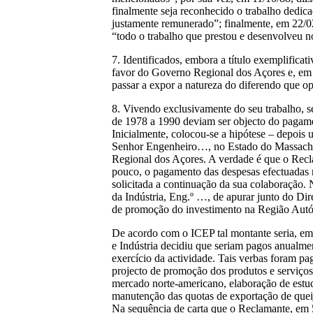
finalmente seja reconhecido o trabalho dedi
justamente remunerado”; finalmente, em 22/0
“todo o trabalho que prestou e desenvolveu n
7. Identificados, embora a título exemplifica
favor do Governo Regional dos Açores e, em 
passar a expor a natureza do diferendo que o
8. Vivendo exclusivamente do seu trabalho, s
de 1978 a 1990 deviam ser objecto do pagamen
Inicialmente, colocou-se a hipótese – depois 
Senhor Engenheiro…, no Estado do Massachus
Regional dos Açores. A verdade é que o Recla
pouco, o pagamento das despesas efectuadas n
solicitada a continuação da sua colaboração.
da Indústria, Eng.º …, de apurar junto do Di
de promoção do investimento na Região Autón
De acordo com o ICEP tal montante seria, em 
e Indústria decidiu que seriam pagos anualment
exercício da actividade. Tais verbas foram p
projecto de promoção dos produtos e serviç
mercado norte-americano, elaboração de estud
manutenção das quotas de exportação de queij
Na sequência de carta que o Reclamante, em 