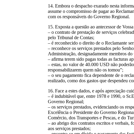
14. Embora o despacho exarado nesta informa
assume o compromisso de pagar ao Reclamante
com os responsáveis do Governo Regional.
15. Exposta a questão ao antecessor de Vossa
– o contrato de prestação de serviços celebra
pelo Tribunal de Contas;
– é reconhecido o direito de o Reclamante ser
– reconhece os serviços prestados pelo Senho
Administração, designadamente membros do
– afirma terem sido pagas todas as facturas 
– estas, no valor de 40.000 USD não poderão
responsabilizarem quem não os tomou”;
– o seu pagamento fica dependente de o reclama
realizado, como dos gastos que despendeu com
16. Face a estes dados, e após apreciação cui
– é indubitável que, entre 1978 e 1990, o Sr
Governo Regional;
– os serviços prestados, evidenciando os res
Excelência o Presidente do Governo Regional
Comércio, dos Transportes e Pescas, e do Tu
– ao abrigo dos contratos escritos e verbais,
aos serviços prestados;
– encontra-se em dívida o pagamento das fact