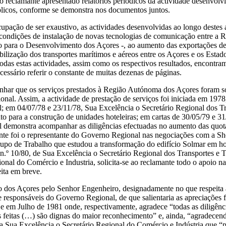
 reclamante apresentado relatórios periódicos da actividade desenvolv
úblicos, conforme se demonstra nos documentos juntos.
ocupação de ser exaustivo, as actividades desenvolvidas ao longo destes
condições de instalação de novas tecnologias de comunicação entre a 
 para o Desenvolvimento dos Açores -, ao aumento das exportações de 
ilização dos transportes marítimos e aéreos entre os Açores e os Esta
as estas actividades, assim como os respectivos resultados, encontram
essário referir o constante de muitas dezenas de páginas.
linhar que os serviços prestados à Região Autónoma dos Açores foram s
. Assim, a actividade de prestação de serviços foi iniciada em 1978
 em 04/07/78 e 23/11/78, Sua Excelência o Secretário Regional dos Tra
to para a construção de unidades hoteleiras; em cartas de 30/05/79 e 3
 demonstra acompanhar as diligências efectuadas no aumento das quota
ante foi o representante do Governo Regional nas negociações com a Sh
Grupo de Trabalho que estudou a transformação do edifício Solmar em 
º 10/80, de Sua Excelência o Secretário Regional dos Transportes e T
onal do Comércio e Industria, solicita-se ao reclamante todo o apoio n
eita em breve.
io dos Açores pelo Senhor Engenheiro, designadamente no que respeita
de responsáveis do Governo Regional, de que salientaria as apreciações 
em Julho de 1981 onde, respectivamente, agradece “todas as diligênci
ias feitas (…) são dignas do maior reconhecimento” e, ainda, “agradec
a Sua Excelência o Secretário Regional do Comércio e Indústria que “p