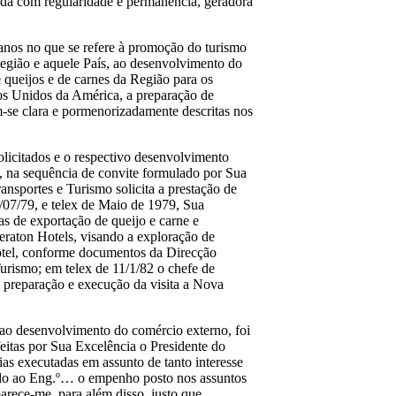
ida com regularidade e permanência, geradora
 anos no que se refere à promoção do turismo
Região e aquele País, ao desenvolvimento do
queijos e de carnes da Região para os
dos Unidos da América, a preparação de
-se clara e pormenorizadamente descritas nos
olicitados e o respectivo desenvolvimento
, na sequência de convite formulado por Sua
nsportes e Turismo solicita a prestação de
1/07/79, e telex de Maio de 1979, Sua
s de exportação de queijo e carne e
eraton Hotels, visando a exploração de
hotel, conforme documentos da Direcção
urismo; em telex de 11/1/82 o chefe de
a preparação e execução da visita a Nova
 ao desenvolvimento do comércio externo, foi
feitas por Sua Excelência o Presidente do
as executadas em assunto de tanto interesse
endo ao Eng.º… o empenho posto nos assuntos
arece-me, para além disso, justo que