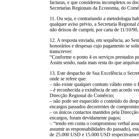
facturas, e que considerou incompletos os doc
Secretarias Regionais da Economia, do Comérc
11. Ou seja, e contrariando a metodologia h
qualquer aviso prévio, a Secretaria Regional
não deixou de cumprir, por carta de 11/10/90
12. A resposta enviada, em sequência, ao Sen
honorários e despesas cujo pagamento se soli
transcrever:
“Conforme o ponto 4 os serviços prestados 
Assim sendo, nada mais resta do que arquiv
13. Este despacho de Sua Excelência o Secre
onde se refere que:
– não existe qualquer contrato válido entre 
– é reconhecida a existência de um acordo verb
Direcção Regional do Comércio;
– não pode ser esquecido o conteúdo do desp
encargos passados decorrentes de compromis
– os únicos contactos mantidos pela Direcçã
encargos, foram devidamente pagos;
– “tendo em conta o compromisso verbal assu
assumir as responsabilidades do passado), es
de 25.000 USD e 15.000 USD respectivamente