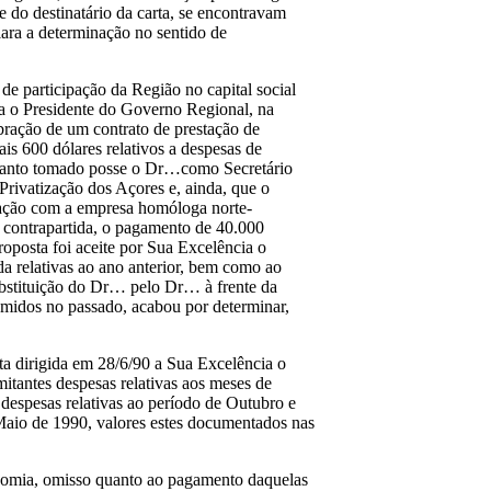
e do destinatário da carta, se encontravam
lara a determinação no sentido de
e participação da Região no capital social
ia o Presidente do Governo Regional, na
bração de um contrato de prestação de
is 600 dólares relativos a despesas de
retanto tomado posse o Dr…como Secretário
 Privatização dos Açores e, ainda, que o
ação com a empresa homóloga norte-
 contrapartida, o pagamento de 40.000
proposta foi aceite por Sua Excelência o
 relativas ao ano anterior, bem como ao
ubstituição do Dr… pelo Dr… à frente da
umidos no passado, acabou por determinar,
rta dirigida em 28/6/90 a Sua Excelência o
itantes despesas relativas aos meses de
despesas relativas ao período de Outubro e
 Maio de 1990, valores estes documentados nas
onomia, omisso quanto ao pagamento daquelas