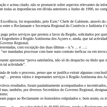
ção e acima citado, não se pronuncie sobre aspectos relevantes da inf
 todas as importâncias em dívida anteriores a Junho de 1990, no cump
 Excelência, foi respondido, pelo Exm.º Chefe de Gabinete, através do
do entre o Reclamante e Secretaria Regional do Comércio e Indústria é i
 pago pelos serviços que prestou a favor da Região, solicitados por que
r Engenheiro à Região Autónoma dos Açores e, ainda, que tal actividad
 Governo Regional;
apresentadas, com excepção das duas últimas – n.ºs … e …;
 “ser mandadas processar com base num contrato ineficaz ou em invoc
nte apresentar “prova satisfatória, não só do despacho ou título que o 
 tal actividade”.
dada de todo o processo, penso que se justifica extrair algumas conclusõ
.Engº… prestou vários e importantes serviços à Região Autónoma dos Aço
pectivos resultados, foram paulatinamente acompanhados e incentivados,
 mas, também, por diversos Secretários do Governo Regional, designa
rismo;
 foram pagos ao Reclamante os honorários estipulados e, bem assim, os m
uras … e …, no valor global de 40.000 dólares, tendo o Reclamante apr