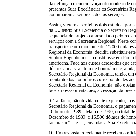
da definição e concretização do modelo de col
presentes Suas Excelências os Secretários Reg
continuarem a ser prestados os serviços.
Assim, vieram a ser feitos dois estudos, por
da …, tendo Sua Excelência o Secretário Reg
sequência de projecto apresentado pelo recla
serviços com a Secretaria Regional. Neste con
transportes e um montante de 15.000 dólares
Regional da Economia, decidiu substituir este 
Senhor Engenheiro … constituísse em Ponta 
americana. Face aos custos acrescidos que e
dólares anuais, a titulo de honorários e, aind
Secretário Regional da Economia, tendo, em 
montante dos honorários correspondentes aos
Secretaria Regional da Economia, não obstan
face a novas orientações, a cessação da presta
9. Tal facto, não devidamente explicado, mas 
Secretário Regional da Economia, o pagamento
Outubro de 1989 a Maio de 1990, no total de 
Dezembro de 1989, e 16.500 dólares de honorá
facturas n.º… e …, enviadas a Sua Excelênci
10. Em resposta, o reclamante recebeu o ofi