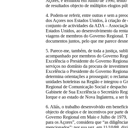
Açores, e terminou em Junho de 1990, tendo o
de resultados objecto de múltiplos elogios p
4. Podem-se referir, entre outras e sem a pre
dos Açores nos Estados Unidos, à criação de 
conjunto de actividades da ADA – Associação
Estados Unidos, ao desenvolvimento da rentab
viagens de membros do Governo Regional. Tod
documentos juntos, pelo que me parece desnec
5. Parece-me, também, de toda a justiça, sub
acompanhado por membros do Governo Regional
Excelência o Presidente do Governo Regional;
serviços no domínio da procura de investimen
Excelência o Presidente do Governo Regional
determina orientações a prosseguir; o reclam
unidades hoteleiras na Região e integrou o 
Regional de Comunicação Social e despacho n.
Gabinete de Sua Excelência o Secretário Regi
Iorque e ao estado de Nova Inglaterra, a ser f
6. Aliás, o trabalho desenvolvido em benefic
objecto de elogios e de incentivos por parte 
Governo Regional em Maio e Julho de 1979, e 
para os Açores”, considera que “as diligênc
mencionados”; por sua vez, em 11/10/88, dizi