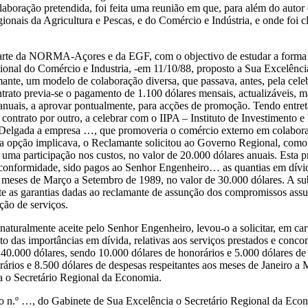
aboração pretendida, foi feita uma reunião em que, para além do autor 
ionais da Agricultura e Pescas, e do Comércio e Indústria, e onde foi c
 parte da NORMA-Açores e da EGF, com o objectivo de estudar a forma d
ional do Comércio e Industria, -em 11/10/88, proposto a Sua Excelênc
mante, um modelo de colaboração diversa, que passava, antes, pela cele
trato previa-se o pagamento de 1.100 dólares mensais, actualizáveis, ma
 anuais, a aprovar pontualmente, para acções de promoção. Tendo ent
contrato por outro, a celebrar com o IIPA – Instituto de Investimento e
Delgada a empresa …, que promoveria o comércio externo em colabor
sta opção implicava, o Reclamante solicitou ao Governo Regional, como
a, uma participação nos custos, no valor de 20.000 dólares anuais. Esta 
conformidade, sido pagos ao Senhor Engenheiro… as quantias em dívida
 meses de Março a Setembro de 1989, no valor de 30.000 dólares. A s
te as garantias dadas ao reclamante de assunção dos compromissos ass
ção de serviços.
naturalmente aceite pelo Senhor Engenheiro, levou-o a solicitar, em ca
 das importâncias em dívida, relativas aos serviços prestados e concom
40.000 dólares, sendo 10.000 dólares de honorários e 5.000 dólares de 
rios e 8.500 dólares de despesas respeitantes aos meses de Janeiro a
a o Secretário Regional da Economia.
cio n.º …, do Gabinete de Sua Excelência o Secretário Regional da Ec