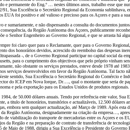
cado e permanente do Eng.º … nestes últimos anos, trabalho esse que n
2/91, Sua Excelência o Secretário Regional da Economia sublinhava, e
os EUA foi positivo e até valioso e precioso para os Açores e para a s
tivo e sumariamente, e não dispensando a consulta do documentos juntos
consequência, da Região Autónoma dos Açores, publicamente reconhec
põe o Senhor Engenheiro ao Governo Regional, e que se arrasta há algu
empre foi claro quer para o Reclamante, quer para o Governo Regional,
to dos honorários devidos, acrescido do reembolso das despesas ineren
ultrapassada -, de o Governo Regional participar no capital social da 
etts, para o cumprimento dos objectivos que pelo próprio vinham sen
mante, não obstante os serviços prestados, esteve desde 1978 até 1983
os serviços desenvolvidos em favor da Região Autónoma. Tal facto não 
 Neste sentido, Sua Excelência o Secretário Regional do Comércio e In
rector do ICEP em Nova Iorque, Dr…., qual o montante que seria de pa
oma e pela exportação para os Estados Unidos de produtos regionais.
1984, de 50.000 dólares anuais. Tendo por referência este valor, Sua 
e, a titulo de honorários, transitórios e actualizáveis, 12.500 dólares a
agas, embora sem qualquer actualização, até Março de 1989. Após esta d
os da Região Autónoma, designadamente na criação da empresa…, apres
o de viabilização do transporte de mercadorias entre os Açores e os E
os da Região e na preparação de contrato de transferência de tecnologi
5 de Maio de 1988, dirigiu a Sua Excelência o Presidente do Governo 