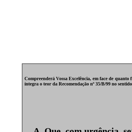
Compreenderá Vossa Excelência, em face de quanto fi
íntegra o teor da Recomendação nº 35/B/99 no sentido
A. Que, com urgência, se