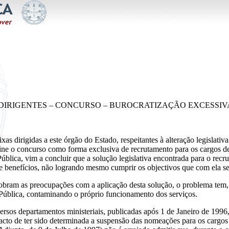
S DIRIGENTES – CONCURSO – BUROCRATIZAÇÃO EXCESSI
as dirigidas a este órgão do Estado, respeitantes à alteração legislativ
ne o concurso como forma exclusiva de recrutamento para os cargos de 
blica, vim a concluir que a solução legislativa encontrada para o recr
ue benefícios, não logrando mesmo cumprir os objectivos que com ela se
dobram as preocupações com a aplicação desta solução, o problema tem, a
 Pública, contaminando o próprio funcionamento dos serviços.
versos departamentos ministeriais, publicadas após 1 de Janeiro de 1996
 facto de ter sido determinada a suspensão das nomeações para os cargos 