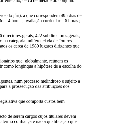
corrente ano, cerca de metade do conjunto
vos do júri), a que correspondem 495 dias de
o – 4 horas ; avaliação curricular – 6 horas ;
directores-gerais, 422 subdirectores-gerais,
m na categoria indiferenciada de “outros
vagos os cerca de 1980 lugares dirigentes que
ncionários que, globalmente, reúnem os
ir como longínqua a hipótese de a escolha do
igentes, num processo melindroso e sujeito a
para a prossecução das atribuições dos
egislativa que comporta custos bem
acto de serem cargos cujos titulares devem
o termo confiança e não a qualificação que