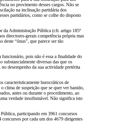
rência no provimento desses cargos. Não se
cilação na inclinação partidária dos
sses partidários, como se colhe do disposto
 da Administração Pública (cfr. artigo 185º
 aos directores-gerais competência própria mas
no deste “ónus”, que parece ser tão
funcionário, pois não é essa a finalidade do
o substancialmente diversas das que os
, no desempenho da sua actividade pretérita
 caracteristicamente burocráticos de
 o clima de suspeição que se quer ver banido,
çoados, antes ou durante o procedimento, ao
 uma verdade insofismável. Não significa isto
 Pública, participando em 3961 concursos
3,4 concursos por cada um dos 4679 dirigentes