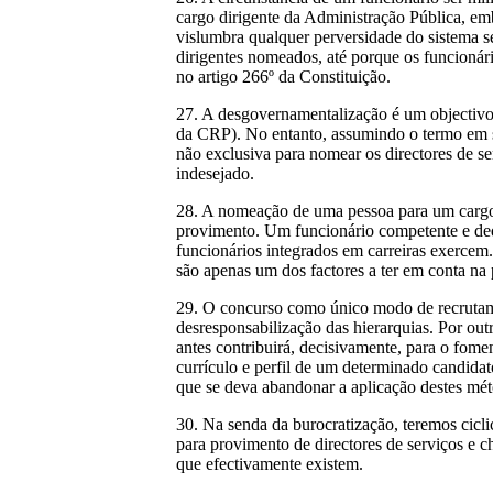
cargo dirigente da Administração Pública, em
vislumbra qualquer perversidade do sistema se
dirigentes nomeados, até porque os funcionári
no artigo 266º da Constituição.
27. A desgovernamentalização é um objectivo 
da CRP). No entanto, assumindo o termo em sen
não exclusiva para nomear os directores de se
indesejado.
28. A nomeação de uma pessoa para um cargo d
provimento. Um funcionário competente e dedi
funcionários integrados em carreiras exercem
são apenas um dos factores a ter em conta na
29. O concurso como único modo de recrutame
desresponsabilização das hierarquias. Por out
antes contribuirá, decisivamente, para o fome
currículo e perfil de um determinado candidat
que se deva abandonar a aplicação destes mét
30. Na senda da burocratização, teremos cic
para provimento de directores de serviços e c
que efectivamente existem.