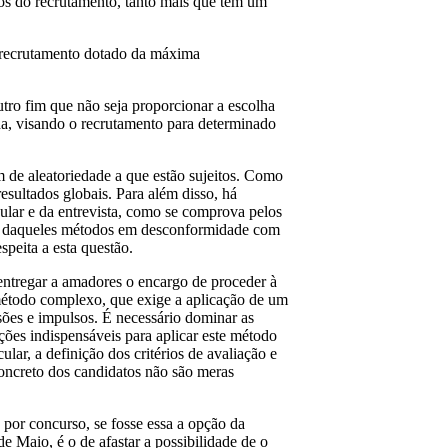
dos do recrutamento, tanto mais que tem um
e recrutamento dotado da máxima
utro fim que não seja proporcionar a escolha
ada, visando o recrutamento para determinado
m de aleatoriedade a que estão sujeitos. Como
sultados globais. Para além disso, há
cular e da entrevista, como se comprova pelos
ão daqueles métodos em desconformidade com
speita a esta questão.
entregar a amadores o encargo de proceder à
 método complexo, que exige a aplicação de um
sões e impulsos. É necessário dominar as
ções indispensáveis para aplicar este método
ular, a definição dos critérios de avaliação e
concreto dos candidatos não são meras
 por concurso, se fosse essa a opção da
de Maio, é o de afastar a possibilidade de o