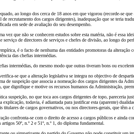
adequado, ao longo dos cerca de 18 anos em que vigorou (recorde-se que
pal de recrutamento dos cargos dirigentes), inadequação que se teria t
rificada em sede de avaliação do seu desempenho.
a vez que não se conhecem estudos sobre esta matéria, não é essa id
serviço de directores de serviços e chefes de divisão, ao longo do perí
e empírica, é o facto de nenhuma das entidades promotoras da alteraç
ência das chefias intermédias.
efias intermédias, do mesmo modo que outras tiveram bons ou excelen
rifica-se que a alteração legislativa se integra no objectivo de despart
ma de suspeição que associa a nomeação dos cargos dirigentes da Adminis
a, que dignifique e motive os recursos humanos da Administração, prem
tica suspeição, no que toca aos cargos dirigentes de topo, pareceria just
explicação, todavia, é adiantada para justificar esta (aparente) dualid
uais titulares de cargos governativos, ou nos directores-gerais, que têm
ração confronta-se com o direito de acesso a cargos públicos e ainda co
 artigos 50º, n.º 2 e 51º, n.º 1, do diploma fundamental.
litante ou simpatizante do partido do Governo não pode constituir um