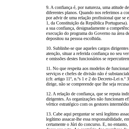
9. A confiança é, por natureza, uma atitude 
diferentes planos. Quando nos referimos a con
por advir de uma relação profissional que se e
1, da Constituição da República Portuguesa).
a sua confiança, designadamente a competência
execução do programa do Governo na área de a
depositou na pessoa escolhida.
10. Sublinhe-se que aqueles cargos dirigentes n
atenção, situar a referida confiança no seu ver
e omissões destes funcionários se repercutire
11. No que respeita aos modelos de funcioname
serviços e chefes de divisão não é substanci
(cfr. artigo 11º, n.ºs 1 e 2 do Decreto-Lei n
dirige, não se compreende que lhe seja recusa
12. A relação de confiança, que se reputa ind
dirigentes. As organizações não funcionam ef
vértice estratégico com os gestores intermédio
13. Cabe aqui perguntar se será legítimo assa
legítimo assacar-lhe essa responsabilidade,
certamente o Júri do concurso. E, no entanto,