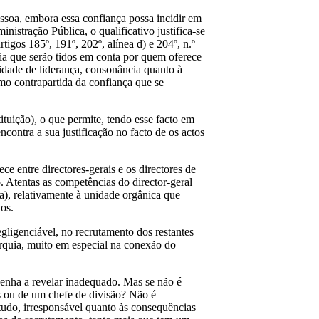
ssoa, embora essa confiança possa incidir em
istração Pública, o qualificativo justifica-se
igos 185º, 191º, 202º, alínea d) e 204º, n.º
ia que serão tidos em conta por quem oferece
cidade de liderança, consonância quanto à
mo contrapartida da confiança que se
tituição), o que permite, tendo esse facto em
encontra a sua justificação no facto de os actos
e entre directores-gerais e os directores de
. Atentas as competências do director-geral
a), relativamente à unidade orgânica que
tos.
egligenciável, no recrutamento dos restantes
arquia, muito em especial na conexão do
venha a revelar inadequado. Mas se não é
s ou de um chefe de divisão? Não é
ntudo, irresponsável quanto às consequências