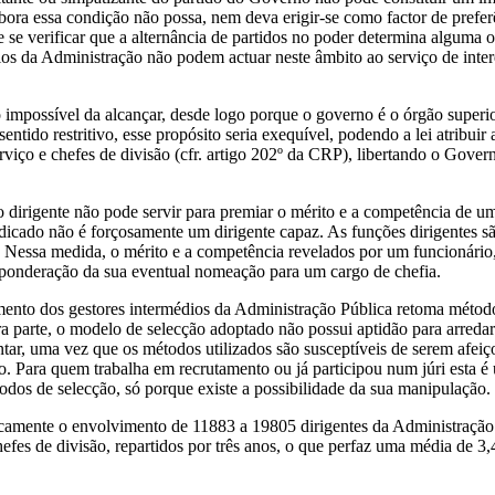
bora essa condição não possa, nem deva erigir-se como factor de prefe
 se verificar que a alternância de partidos no poder determina alguma os
os da Administração não podem actuar neste âmbito ao serviço de intere
impossível da alcançar, desde logo porque o governo é o órgão superior
tido restritivo, esse propósito seria exequível, podendo a lei atribuir
rviço e chefes de divisão (cfr. artigo 202º da CRP), libertando o Gover
irigente não pode servir para premiar o mérito e a competência de um 
cado não é forçosamente um dirigente capaz. As funções dirigentes sã
. Nessa medida, o mérito e a competência revelados por um funcionário
 ponderação da sua eventual nomeação para um cargo de chefia.
nto dos gestores intermédios da Administração Pública retoma métodos
ra parte, o modelo de selecção adoptado não possui aptidão para arredar
ntar, uma vez que os métodos utilizados são susceptíveis de serem afei
o. Para quem trabalha em recrutamento ou já participou num júri esta é
odos de selecção, só porque existe a possibilidade da sua manipulação.
licamente o envolvimento de 11883 a 19805 dirigentes da Administração
hefes de divisão, repartidos por três anos, o que perfaz uma média de 