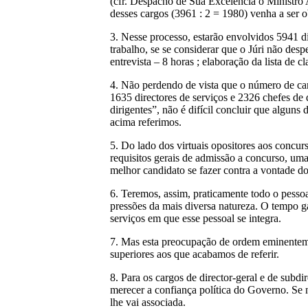
(cfr. Despacho de Sua Excelência o Ministro 
desses cargos (3961 : 2 = 1980) venha a ser 
3. Nesse processo, estarão envolvidos 5941 d
trabalho, se se considerar que o Júri não desp
entrevista – 8 horas ; elaboração da lista de 
4. Não perdendo de vista que o número de carg
1635 directores de serviços e 2326 chefes de 
dirigentes”, não é difícil concluir que alguns
acima referimos.
5. Do lado dos virtuais opositores aos concur
requisitos gerais de admissão a concurso, um
melhor candidato se fazer contra a vontade d
6. Teremos, assim, praticamente todo o pesso
pressões da mais diversa natureza. O tempo g
serviços em que esse pessoal se integra.
7. Mas esta preocupação de ordem eminentem
superiores aos que acabamos de referir.
8. Para os cargos de director-geral e de subd
merecer a confiança política do Governo. Se n
lhe vai associada.