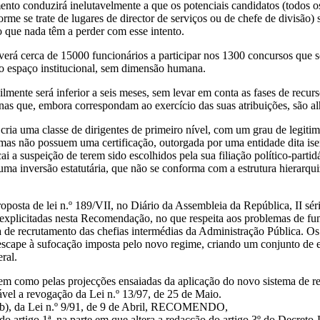
ento conduzirá inelutavelmente a que os potenciais candidatos (todos o
orme se trate de lugares de director de serviços ou de chefe de divisão
o que nada têm a perder com esse intento.
averá cerca de 15000 funcionários a participar nos 1300 concursos que 
 espaço institucional, sem dimensão humana.
ilmente será inferior a seis meses, sem levar em conta as fases de recurso
as que, embora correspondam ao exercício das suas atribuições, são alhe
ria uma classe de dirigentes de primeiro nível, com um grau de legitim
mas não possuem uma certificação, outorgada por uma entidade dita isen
i a suspeição de terem sido escolhidos pela sua filiação político-parti
 uma inversão estatutária, que não se conforma com a estrutura hierarq
oposta de lei n.º 189/VII, no Diário da Assembleia da República, II sér
plicitadas nesta Recomendação, no que respeita aos problemas de fun
e recrutamento das chefias intermédias da Administração Pública. Os art
de escape à sufocação imposta pelo novo regime, criando um conjunto de
ral.
bem como pelas projecções ensaiadas da aplicação do novo sistema de re
hável a revogação da Lei n.º 13/97, de 25 de Maio.
ea b), da Lei n.º 9/91, de 9 de Abril, RECOMENDO,
 artigo 1ª, na parte em que altera a redacção do artigo 3º do Decreto-