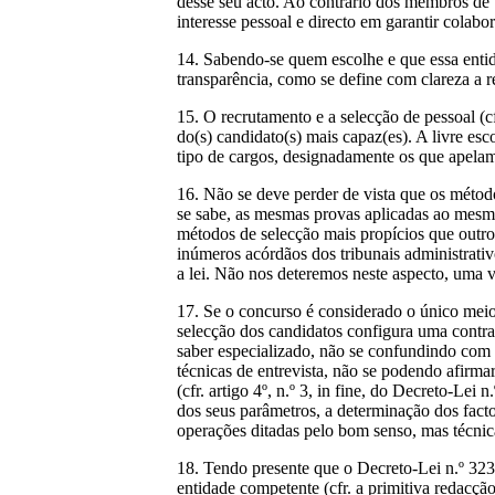
desse seu acto. Ao contrário dos membros de 
interesse pessoal e directo em garantir colab
14. Sabendo-se quem escolhe e que essa enti
transparência, como se define com clareza a 
15. O recrutamento e a selecção de pessoal (c
do(s) candidato(s) mais capaz(es). A livre es
tipo de cargos, designadamente os que apelam 
16. Não se deve perder de vista que os métod
se sabe, as mesmas provas aplicadas ao mesmo
métodos de selecção mais propícios que outro
inúmeros acórdãos dos tribunais administrat
a lei. Não nos deteremos neste aspecto, uma v
17. Se o concurso é considerado o único meio
selecção dos candidatos configura uma contra
saber especializado, não se confundindo com 
técnicas de entrevista, não se podendo afirma
(cfr. artigo 4º, n.º 3, in fine, do Decreto-Lei
dos seus parâmetros, a determinação dos fact
operações ditadas pelo bom senso, mas técnicas
18. Tendo presente que o Decreto-Lei n.º 323/
entidade competente (cfr. a primitiva redacção 