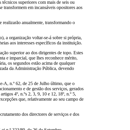
s técnicos superiores com mais de seis ou
) se transformem em incansáveis opositores aos
se realizarão anualmente, transformando o
), a organização voltar-se-á sobre si própria,
ias aos interesses específicos da instituição.
ação superior ao dos dirigentes de topo. Estes
ta e imparcial, que lhes reconhece mérito,
dária, os segundos estão acima de qualquer
uizada da Administração Pública, devendo
ie-A, n.º 62, de 25 de Julho último, que o
cionamento e de gestão dos serviços, gerados
igos 4º, n.ºs 2, 3, 9, 10 e 12, 18º, n.º 5,
 excepções que, relativamente ao seu campo de
crutamento dos directores de serviços e dos
Lei n.º 323/89, de 26 de Setembro.