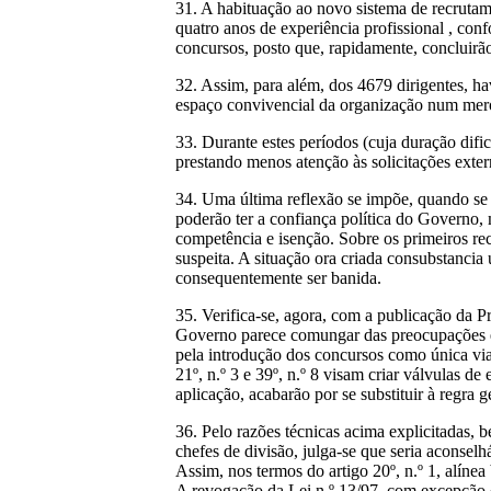
31. A habituação ao novo sistema de recrutam
quatro anos de experiência profissional , conf
concursos, posto que, rapidamente, concluirã
32. Assim, para além, dos 4679 dirigentes, h
espaço convivencial da organização num mero
33. Durante estes períodos (cuja duração dific
prestando menos atenção às solicitações extern
34. Uma última reflexão se impõe, quando se c
poderão ter a confiança política do Governo, 
competência e isenção. Sobre os primeiros reca
suspeita. A situação ora criada consubstancia
consequentemente ser banida.
35. Verifica-se, agora, com a publicação da Pr
Governo parece comungar das preocupações ex
pela introdução dos concursos como única via d
21º, n.º 3 e 39º, n.º 8 visam criar válvulas 
aplicação, acabarão por se substituir à regra ge
36. Pelo razões técnicas acima explicitadas, 
chefes de divisão, julga-se que seria aconsel
Assim, nos termos do artigo 20º, n.º 1, alín
A revogação da Lei n.º 13/97, com excepção do