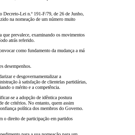
 o Decreto-Lei n.º 191-F/79, de 26 de Junho,
raduzido na nomeação de um número muito
eia que prevalece, examinando os movimentos
odo atrás referido.
ão convocar como fundamento da mudança a má
tes desempenhos.
idarizar e desgovernamentalizar a
tração à satisfação de clientelas partidárias,
iando o mérito e a competência.
ificar-se a adopção de idêntica postura
ade de critérios. No entanto, quem assim
 a confiança política dos membros do Governo.
m o direito de participação em partidos
 impedimento para a sua nomeação para um