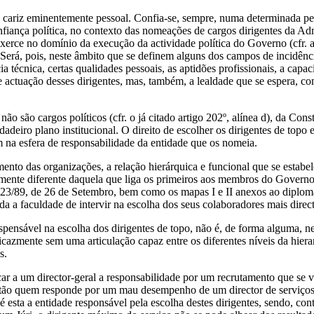
de cariz eminentemente pessoal. Confia-se, sempre, numa determinada pe
fiança política, no contexto das nomeações de cargos dirigentes da Admin
xerce no domínio da execução da actividade política do Governo (cfr. art
 Será, pois, neste âmbito que se definem alguns dos campos de incidênc
 técnica, certas qualidades pessoais, as aptidões profissionais, a capa
ctuação desses dirigentes, mas, também, a lealdade que se espera, co
ão são cargos políticos (cfr. o já citado artigo 202º, alínea d), da Cons
dadeiro plano institucional. O direito de escolher os dirigentes de topo 
m na esfera de responsabilidade da entidade que os nomeia.
nto das organizações, a relação hierárquica e funcional que se estabelec
almente diferente daquela que liga os primeiros aos membros do Governo
.º 323/89, de 26 de Setembro, bem como os mapas I e II anexos ao diplom
da a faculdade de intervir na escolha dos seus colaboradores mais direc
ispensável na escolha dos dirigentes de topo, não é, de forma alguma, n
icazmente sem uma articulação capaz entre os diferentes níveis da hier
s.
car a um director-geral a responsabilidade por um recrutamento que se 
 então quem responde por um mau desempenho de um director de serviço
 é esta a entidade responsável pela escolha destes dirigentes, sendo, co