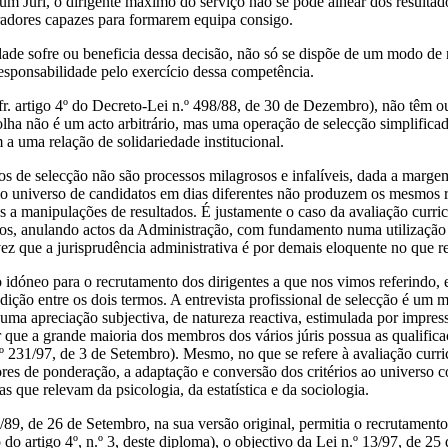
um Júri, o dirigente máximo do serviço não se pode alhear dos resulta
oradores capazes para formarem equipa consigo.
dade sofre ou beneficia dessa decisão, não só se dispõe de um modo d
responsabilidade pelo exercício dessa competência.
fr. artigo 4º do Decreto-Lei n.º 498/88, de 30 de Dezembro), não têm o
colha não é um acto arbitrário, mas uma operação de selecção simplific
a uma relação de solidariedade institucional.
os de selecção não são processos milagrosos e infalíveis, dada a marge
 universo de candidatos em dias diferentes não produzem os mesmos re
s a manipulações de resultados. É justamente o caso da avaliação curri
ivos, anulando actos da Administração, com fundamento numa utilizaç
ez que a jurisprudência administrativa é por demais eloquente no que re
 idóneo para o recrutamento dos dirigentes a que nos vimos referindo, 
dição entre os dois termos. A entrevista profissional de selecção é um
uma apreciação subjectiva, de natureza reactiva, estimulada por impres
r que a grande maioria dos membros dos vários júris possua as qualifica
 n.º 231/97, de 3 de Setembro). Mesmo, no que se refere à avaliação curric
ores de ponderação, a adaptação e conversão dos critérios ao universo 
 que relevam da psicologia, da estatística e da sociologia.
89, de 26 de Setembro, na sua versão original, permitia o recrutamento
do artigo 4º, n.º 3, deste diploma), o objectivo da Lei n.º 13/97, de 25 