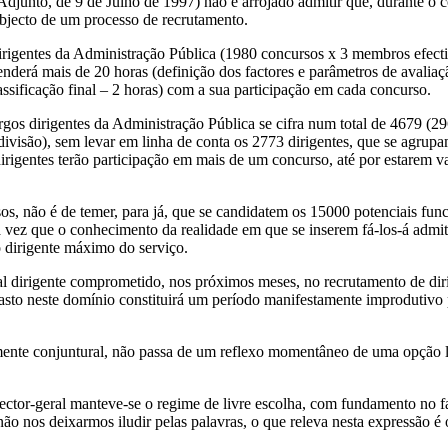
Adjunto, de 9 de Julho de 1997) não é arrojado admitir que, durante o 
objecto de um processo de recrutamento.
irigentes da Administração Pública (1980 concursos x 3 membros efecti
enderá mais de 20 horas (definição dos factores e parâmetros de avaliaçã
classificação final – 2 horas) com a sua participação em cada concurso.
os dirigentes da Administração Pública se cifra num total de 4679 (296 
divisão), sem levar em linha de conta os 2773 dirigentes, que se agrupa
 dirigentes terão participação em mais de um concurso, até por estarem 
sos, não é de temer, para já, que se candidatem os 15000 potenciais fu
a vez que o conhecimento da realidade em que se inserem fá-los-á admit
o dirigente máximo do serviço.
al dirigente comprometido, nos próximos meses, no recrutamento de dir
asto neste domínio constituirá um período manifestamente improdutivo 
ente conjuntural, não passa de um reflexo momentâneo de uma opção l
irector-geral manteve-se o regime de livre escolha, com fundamento no f
ão nos deixarmos iludir pelas palavras, o que releva nesta expressão é 