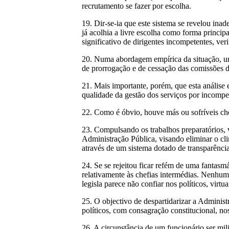
recrutamento se fazer por escolha.
19. Dir-se-ia que este sistema se revelou in
já acolhia a livre escolha como forma princi
significativo de dirigentes incompetentes, ve
20. Numa abordagem empírica da situação, um
de prorrogação e de cessação das comissões de 
21. Mais importante, porém, que esta anális
qualidade da gestão dos serviços por incompet
22. Como é óbvio, houve más ou sofríveis ch
23. Compulsando os trabalhos preparatórios, ve
Administração Pública, visando eliminar o cli
através de um sistema dotado de transparênci
24. Se se rejeitou ficar refém de uma fantasmá
relativamente às chefias intermédias. Nenhuma 
legisla parece não confiar nos políticos, virt
25. O objectivo de despartidarizar a Administ
políticos, com consagração constitucional, nos
26. A circunstância de um funcionário ser mi