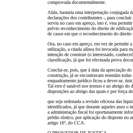
comprovada documentalmente.
Aliás, bastaria uma interpretação conjugada d
declarações dos contribuintes -, para conclui
serviu no caso em apreço, isto é, visa permit
prévio reconhecimento do direito de edificaç
de casos em que o reconhecimento do direito 
Ora, no caso em apreço, em vez de permitir a
utilização, a citada alínea foi invocada para 
intenção de construir (o interessado, conhece
classificação, já que foi efectuada prova docu
Conclui-se, pois, que à data da apreciação do 
construção, já se encontravam reunidas todas 
enquadramento jurídico ficou a dever-se, únic
Tal erro é sanável nos termos e ao abrigo do d
disposições ao abrigo das quais e por forç
que seja ordenada a revisão oficiosa das liqu
identificados, já que durante aqueles anos o 
a administração fiscal foi oportunamente info
prédio rústico, por aplicação do disposto no a
artigo 16º, do CCA.
O PROVEDOR DE JUSTIÇA