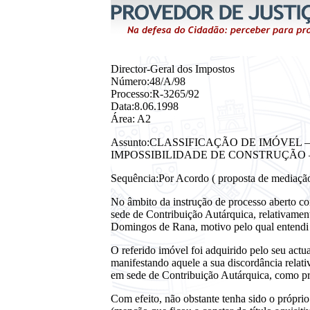
Director-Geral dos Impostos
Número:48/A/98
Processo:R-3265/92
Data:8.06.1998
Área: A2
Assunto:CLASSIFICAÇÃO DE IMÓVEL
IMPOSSIBILIDADE DE CONSTRUÇÃO 
Sequência:Por Acordo ( proposta de mediação 
No âmbito da instrução de processo aberto com
sede de Contribuição Autárquica, relativament
Domingos de Rana, motivo pelo qual entendi tr
O referido imóvel foi adquirido pelo seu actu
manifestando aquele a sua discordância relat
em sede de Contribuição Autárquica, como pr
Com efeito, não obstante tenha sido o próprio 