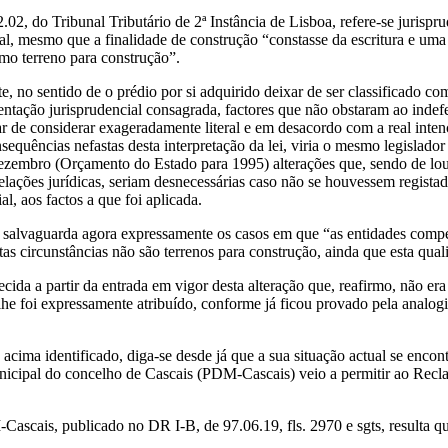
2, do Tribunal Tributário de 2ª Instância de Lisboa, refere-se jurisp
al, mesmo que a finalidade de construção “constasse da escritura e uma
omo terreno para construção”.
 no sentido de o prédio por si adquirido deixar de ser classificado com
 orientação jurisprudencial consagrada, factores que não obstaram ao in
r de considerar exageradamente literal e em desacordo com a real inten
quências nefastas desta interpretação da lei, viria o mesmo legislador a 
zembro (Orçamento do Estado para 1995) alterações que, sendo de louva
elações jurídicas, seriam desnecessárias caso não se houvessem registado
l, aos factos a que foi aplicada.
A salvaguarda agora expressamente os casos em que “as entidades compe
s circunstâncias não são terrenos para construção, ainda que esta qualif
ecida a partir da entrada em vigor desta alteração que, reafirmo, não er
 lhe foi expressamente atribuído, conforme já ficou provado pela analog
cima identificado, diga-se desde já que a sua situação actual se encon
icipal do concelho de Cascais (PDM-Cascais) veio a permitir ao Reclam
scais, publicado no DR I-B, de 97.06.19, fls. 2970 e sgts, resulta qu