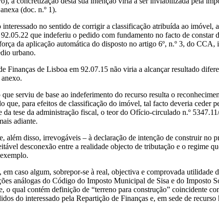
vo), a concretização desta sua intenção viria a ser inviabilizada pela im
anexa (doc. n.º 1).
 interessado no sentido de corrigir a classificação atribuída ao imóvel,
e 92.05.22 que indeferiu o pedido com fundamento no facto de constar d
orça da aplicação automática do disposto no artigo 6º, n.º 3, do CCA, 
édio urbano.
l de Finanças de Lisboa em 92.07.15 não viria a alcançar resultado dife
 anexo.
 que serviu de base ao indeferimento do recurso resulta o reconhecimen
 que, para efeitos de classificação do imóvel, tal facto deveria ceder 
te da tese da administração fiscal, o teor do Ofício-circulado n.º 5347.
mais adiante.
 e, além disso, irrevogáveis – à declaração de intenção de construir no 
eitável desconexão entre a realidade objecto de tributação e o regime que
 exemplo.
 em caso algum, sobrepor-se à real, objectiva e comprovada utilidade 
sições análogas do Código do Imposto Municipal de Sisa e do Imposto
e, o qual contém definição de “terreno para construção” coincidente co
idos do interessado pela Repartição de Finanças e, em sede de recurso h