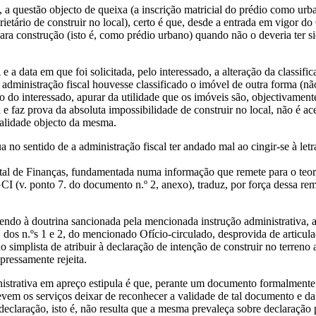
 a questão objecto de queixa (a inscrição matricial do prédio como urban
rietário de construir no local), certo é que, desde a entrada em vigor
para construção (isto é, como prédio urbano) quando não o deveria ter si
 a data em que foi solicitada, pelo interessado, a alteração da classifi
a administração fiscal houvesse classificado o imóvel de outra forma (n
o interessado, apurar da utilidade que os imóveis são, objectivamente
e faz prova da absoluta impossibilidade de construir no local, não é a
ealidade objecto da mesma.
o sentido de a administração fiscal ter andado mal ao cingir-se à letra
tal de Finanças, fundamentada numa informação que remete para o teor 
 (v. ponto 7. do documento n.º 2, anexo), traduz, por força dessa rem
ndo à doutrina sancionada pela mencionada instrução administrativa, a
, dos n.ºs 1 e 2, do mencionado Ofício-circulado, desprovida de articul
 simplista de atribuir à declaração de intenção de construir no terreno a
xpressamente rejeita.
inistrativa em apreço estipula é que, perante um documento formalmente
devem os serviços deixar de reconhecer a validade de tal documento e d
 declaração, isto é, não resulta que a mesma prevaleça sobre declaração 