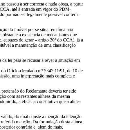
o passou a ser correcta e nada obsta, a partir
 do CCA, até à entrada em vigor do PDM-
do por não ser legalmente possível conferir-
cação do imóvel por se situar em área não
ão obstante a existência de mecanismos que
, capazes de gerar – artigo 30º do CCA), já a
ceitável a manutenção de uma classificação
 da lei para se recusar a rever a situação em
do Ofício-circulado n.º 5347.11/91, de 10 de
issão, uma interpretação mais completa e
 pretensão do Reclamante deveria ter sido
ação com as restantes alíneas da mesma
dquirido, a eficácia constitutiva que a alínea
 válido, do qual conste a menção da intenção
a referida menção. Da formulação desta alínea
posterior contrária e, além do mais,