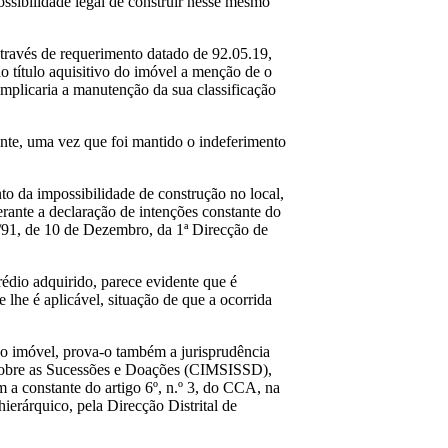
possibilidade legal de construir nesse mesmo
 através de requerimento datado de 92.05.19,
o título aquisitivo do imóvel a menção de o
implicaria a manutenção da sua classificação
rente, uma vez que foi mantido o indeferimento
to da impossibilidade de construção no local,
perante a declaração de intenções constante do
11/91, de 10 de Dezembro, da 1ª Direcção de
prédio adquirido, parece evidente que é
 lhe é aplicável, situação de que a ocorrida
do imóvel, prova-o também a jurisprudência
 Sobre as Sucessões e Doações (CIMSISSD),
m a constante do artigo 6º, n.º 3, do CCA, na
ierárquico, pela Direcção Distrital de