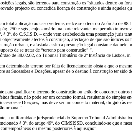
osições legais, são terrenos para construção os “situados dentro ou fo
provado projecto ou concedida licença de construção e ainda aqueles qu
total aplicação ao caso vertente, realce-se o teor do Acórdão de 88.11
ág. 250 e sgts., cujo sumário, na parte relevante, me permito transcrev
, § 3º, do C.S.I.S.D. – onde vem estabelecida uma presunção juris tantu
objectivamente afectos à construção, afectação de que são índices os fa
onstrução urbana, e afastada assim a presunção legal constante daquele pr
uposto de se tratar de “terreno para construção” “.
órdão de 88.02.02, do Tribunal Tributário de 2ª Instância de Lisboa, i
 em determinado terreno por falta de licenciamento obsta a que o mesmo 
re as Sucessões e Doações, apesar de o destino à construção ter sido de
ente para qualificar o terreno de construção ou terão de concorrer outros
feitos fiscais, não pode ser um conceito formal, resultante do simples 
ucessões e Doações, mas deve ser um conceito material, dirigido às rea
ção urbana.”
e, a uniformidade jurisprudencial do Supremo Tribunal Administrativo 
mencionado § 3º, do artigo 49º, do CIMSISSD, concluindo-se que a m
s contemporâneos ou mesmo posteriores à aquisição”.