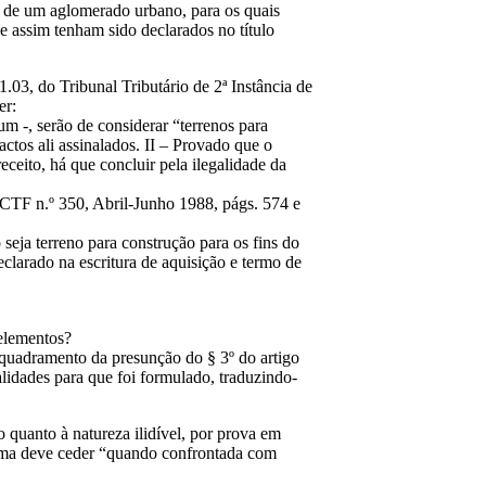
ra de um aglomerado urbano, para os quais
e assim tenham sido declarados no título
.03, do Tribunal Tributário de 2ª Instância de
er:
m -, serão de considerar “terrenos para
ctos ali assinalados. II – Provado que o
eceito, há que concluir pela ilegalidade da
n CTF n.º 350, Abril-Junho 1988, págs. 574 e
seja terreno para construção para os fins do
clarado na escritura de aquisição e termo de
 elementos?
enquadramento da presunção do § 3º do artigo
lidades para que foi formulado, traduzindo-
quanto à natureza ilidível, por prova em
esma deve ceder “quando confrontada com