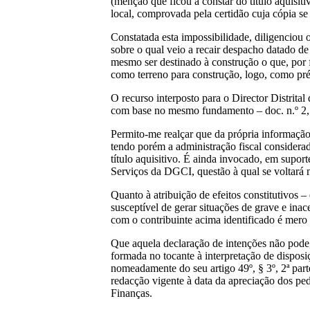
(menção que ficou a constar do título aquisiti
local, comprovada pela certidão cuja cópia se 
Constatada esta impossibilidade, diligenciou o
sobre o qual veio a recair despacho datado d
mesmo ser destinado à construção o que, por f
como terreno para construção, logo, como pr
O recurso interposto para o Director Distrita
com base no mesmo fundamento – doc. n.º 2,
Permito-me realçar que da própria informação
tendo porém a administração fiscal considerado
título aquisitivo. É ainda invocado, em supor
Serviços da DGCI, questão à qual se voltará 
Quanto à atribuição de efeitos constitutivos –
susceptível de gerar situações de grave e inac
com o contribuinte acima identificado é mero
Que aquela declaração de intenções não pode,
formada no tocante à interpretação de dispo
nomeadamente do seu artigo 49º, § 3º, 2ª part
redacção vigente à data da apreciação dos ped
Finanças.