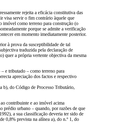
ssamente rejeita a eficácia constitutiva das
r visa servir o fim contrário àquele que
 do imóvel como terreno para construção (o
, nomeadamente porque se admite a verificação
acontecer em momento imediatamente posterior.
or à prova da susceptibilidade de tal
 subjectiva traduzida pela declaração de
o) quer a própria vertente objectiva da mesma
o – e tributado – como terreno para
recta apreciação dos factos e respectivo
nea b), do Código de Processo Tributário,
 ao contribuinte e ao imóvel acima
omo prédio urbano – quando, por razões de que
992), a sua classificação deveria ter sido de
de 0,8% prevista na alínea a), do n.º 1, do