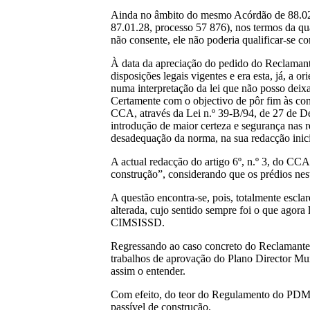
Ainda no âmbito do mesmo Acórdão de 88.02.0
87.01.28, processo 57 876), nos termos da qu
não consente, ele não poderia qualificar-se c
À data da apreciação do pedido do Reclamante,
disposições legais vigentes e era esta, já, a
numa interpretação da lei que não posso deixa
Certamente com o objectivo de pôr fim às conse
CCA, através da Lei n.º 39-B/94, de 27 de De
introdução de maior certeza e segurança nas r
desadequação da norma, na sua redacção inicia
A actual redacção do artigo 6º, n.º 3, do CC
construção”, considerando que os prédios nesta
A questão encontra-se, pois, totalmente esclar
alterada, cujo sentido sempre foi o que agora
CIMSISSD.
Regressando ao caso concreto do Reclamante a
trabalhos de aprovação do Plano Director Mun
assim o entender.
Com efeito, do teor do Regulamento do PDM-Ca
passível de construção.