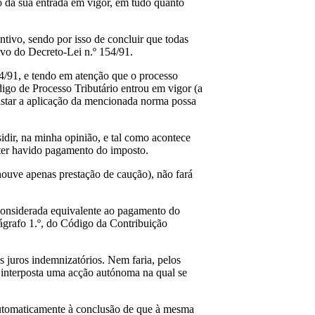
 da sua entrada em vigor, em tudo quanto
ntivo, sendo por isso de concluir que todas
ivo do Decreto-Lei n.º 154/91.
54/91, e tendo em atenção que o processo
igo de Processo Tributário entrou em vigor (a
astar a aplicação da mencionada norma possa
sidir, na minha opinião, e tal como acontece
o ter havido pagamento do imposto.
ouve apenas prestação de caução), não fará
r considerada equivalente ao pagamento do
rágrafo 1.º, do Código da Contribuição
 juros indemnizatórios. Nem faria, pelos
e interposta uma acção autónoma na qual se
automaticamente à conclusão de que à mesma