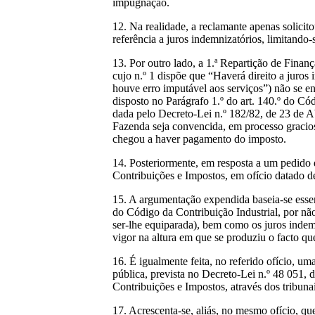
impugnação.
12. Na realidade, a reclamante apenas solicit
referência a juros indemnizatórios, limitando-
13. Por outro lado, a 1.ª Repartição de Finanç
cujo n.º 1 dispõe que “Haverá direito a juros
houve erro imputável aos serviços”) não se e
disposto no Parágrafo 1.º do art. 140.º do Có
dada pelo Decreto-Lei n.º 182/82, de 23 de Ab
Fazenda seja convencida, em processo gracios
chegou a haver pagamento do imposto.
14. Posteriormente, em resposta a um pedido 
Contribuições e Impostos, em ofício datado de
15. A argumentação expendida baseia-se essen
do Código da Contribuição Industrial, por nã
ser-lhe equiparada), bem como os juros indemn
vigor na altura em que se produziu o facto qu
16. É igualmente feita, no referido ofício, 
pública, prevista no Decreto-Lei n.º 48 051, 
Contribuições e Impostos, através dos tribunai
17. Acrescenta-se, aliás, no mesmo ofício, que