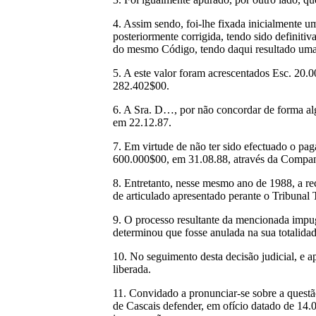
4. Assim sendo, foi-lhe fixada inicialmente um
posteriormente corrigida, tendo sido definiti
do mesmo Código, tendo daqui resultado uma 
5. A este valor foram acrescentados Esc. 20.
282.402$00.
6. A Sra. D…, por não concordar de forma alg
em 22.12.87.
7. Em virtude de não ter sido efectuado o pag
600.000$00, em 31.08.88, através da Compan
8. Entretanto, nesse mesmo ano de 1988, a re
de articulado apresentado perante o Tribunal T
9. O processo resultante da mencionada impu
determinou que fosse anulada na sua totalida
10. No seguimento desta decisão judicial, e 
liberada.
11. Convidado a pronunciar-se sobre a questã
de Cascais defender, em ofício datado de 14.