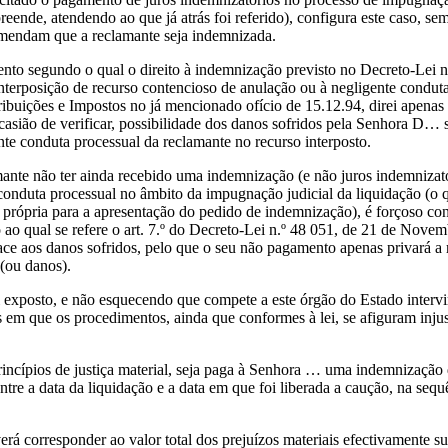
reende, atendendo ao que já atrás foi referido), configura este caso, 
comendam que a reclamante seja indemnizada.
ento segundo o qual o direito à indemnização previsto no Decreto-Lei n
interposição de recurso contencioso de anulação ou à negligente conduta
ibuições e Impostos no já mencionado ofício de 15.12.94, direi apena
ocasião de verificar, possibilidade dos danos sofridos pela Senhora D… 
te conduta processual da reclamante no recurso interposto.
ante não ter ainda recebido uma indemnização (e não juros indemnizatór
 conduta processual no âmbito da impugnação judicial da liquidação (o
e própria para a apresentação do pedido de indemnização), é forçoso c
 ao qual se refere o art. 7.º do Decreto-Lei n.º 48 051, de 21 de Nove
e aos danos sofridos, pelo que o seu não pagamento apenas privará a
(ou danos).
 exposto, e não esquecendo que compete a este órgão do Estado intervir
em que os procedimentos, ainda que conformes à lei, se afiguram injus
rincípios de justiça material, seja paga à Senhora … uma indemnização
tre a data da liquidação e a data em que foi liberada a caução, na sequ
á corresponder ao valor total dos prejuízos materiais efectivamente su