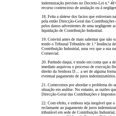
indemnização previsto no Decreto-Lei n.º 48 0
recurso contencioso de anulação ou à negligen
18. Feita a síntese dos factos que estivera
pela então Direcção-Geral das Contribuições 
pelos danos advenientes de uma negligente ac
liquidação de Contribuição Industrial.
19. Convirá antes de mais salientar que não su
tendo o Tribunal Tributário de 1.ª Instância 
Contribuição Industrial, uma vez que a sua na
Comercial.
20. Partindo daqui, e tendo em conta que a de
imediato arquivou o processo de execução fisc
direito da Senhora D… a ser de alguma forma
eventual pagamento de juros indemnizatórios.
21. Comecemos por abordar o problema do art.
situação em análise. No entanto, as razões qu
Direcção-Geral das Contribuições e Imposto
22. Com efeito, e embora seja inegável que a
reclamante ao pagamento de juros indemnizatór
tributável em sede de Contribuição Industrial