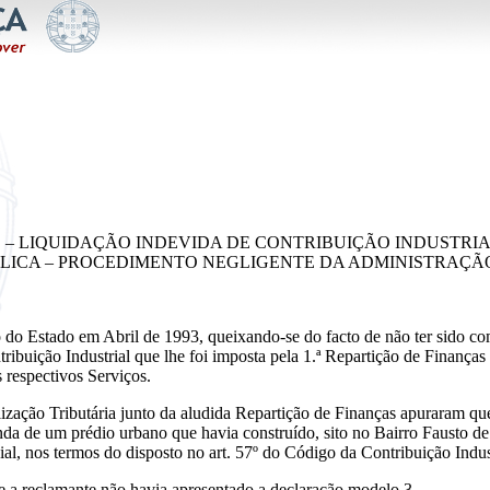
OS – LIQUIDAÇÃO INDEVIDA DE CONTRIBUIÇÃO INDUSTRIA
LICA – PROCEDIMENTO NEGLIGENTE DA ADMINISTRAÇÃO
 do Estado em Abril de 1993, queixando-se do facto de não ter sido co
ribuição Industrial que lhe foi imposta pela 1.ª Repartição de Finança
 respectivos Serviços.
lização Tributária junto da aludida Repartição de Finanças apuraram qu
da de um prédio urbano que havia construído, sito no Bairro Fausto de 
al, nos termos do disposto no art. 57º do Código da Contribuição Indust
ue a reclamante não havia apresentado a declaração modelo 3.