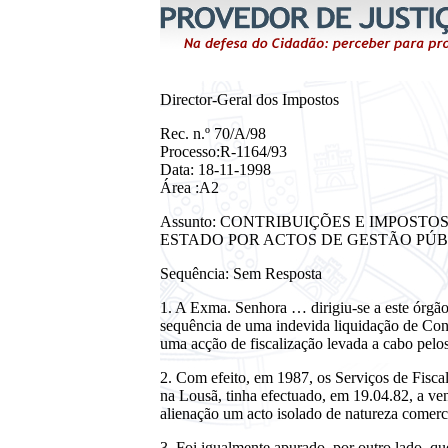
Director-Geral dos Impostos
Rec. n.º 70/A/98
Processo:R-1164/93
Data: 18-11-1998
Área :A2
Assunto: CONTRIBUIÇÕES E IMPOST
ESTADO POR ACTOS DE GESTÃO PÚB
Sequência: Sem Resposta
1. A Exma. Senhora … dirigiu-se a este órgão
sequência de uma indevida liquidação de Cont
uma acção de fiscalização levada a cabo pelos
2. Com efeito, em 1987, os Serviços de Fisca
na Lousã, tinha efectuado, em 19.04.82, a ven
alienação um acto isolado de natureza comerci
3. Foi igualmente apurado, por outro lado, q