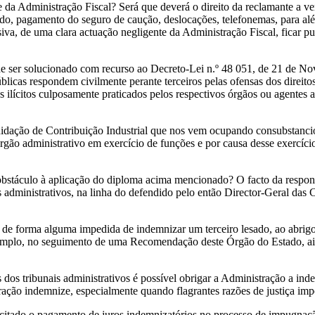
da Administração Fiscal? Será que deverá o direito da reclamante a v
do, pagamento do seguro de caução, deslocações, telefonemas, para al
usiva, de uma clara actuação negligente da Administração Fiscal, ficar 
 ser solucionado com recurso ao Decreto-Lei n.º 48 051, de 21 de Nove
licas respondem civilmente perante terceiros pelas ofensas dos direitos
tos ilícitos culposamente praticados pelos respectivos órgãos ou agentes 
quidação de Contribuição Industrial que nos vem ocupando consubstanci
gão administrativo em exercício de funções e por causa desse exercício
 obstáculo à aplicação do diploma acima mencionado? O facto da respons
is administrativos, na linha do defendido pelo então Director-Geral das 
de forma alguma impedida de indemnizar um terceiro lesado, ao abrigo d
r exemplo, no seguimento de uma Recomendação deste Órgão do Estado, a
 dos tribunais administrativos é possível obrigar a Administração a ind
ação indemnize, especialmente quando flagrantes razões de justiça im
citado o pagamento de juros indemnizatórios no processo de impugnaçã