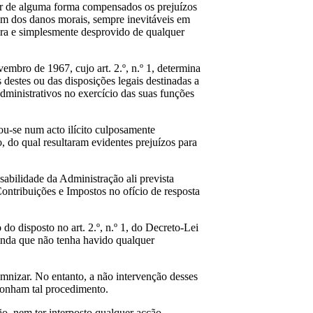
er de alguma forma compensados os prejuízos
ém dos danos morais, sempre inevitáveis em
pura e simplesmente desprovido de qualquer
mbro de 1967, cujo art. 2.º, n.º 1, determina
 destes ou das disposições legais destinadas a
administrativos no exercício das suas funções
ou-se num acto ilícito culposamente
, do qual resultaram evidentes prejuízos para
abilidade da Administração ali prevista
Contribuições e Impostos no ofício de resposta
o disposto no art. 2.º, n.º 1, do Decreto-Lei
inda que não tenha havido qualquer
emnizar. No entanto, a não intervenção desses
ponham tal procedimento.
o, nem ter interposto qualquer acção