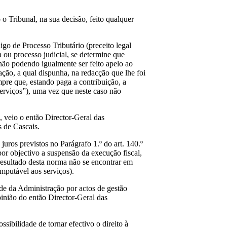
o Tribunal, na sua decisão, feito qualquer
igo de Processo Tributário (preceito legal
 ou processo judicial, se determine que
não podendo igualmente ser feito apelo ao
ação, a qual dispunha, na redacção que lhe foi
pre que, estando paga a contribuição, a
serviços”), uma vez que neste caso não
 veio o então Director-Geral das
s de Cascais.
uros previstos no Parágrafo 1.º do art. 140.º
or objectivo a suspensão da execução fiscal,
resultado desta norma não se encontrar em
imputável aos serviços).
ade da Administração por actos de gestão
pinião do então Director-Geral das
ssibilidade de tornar efectivo o direito à