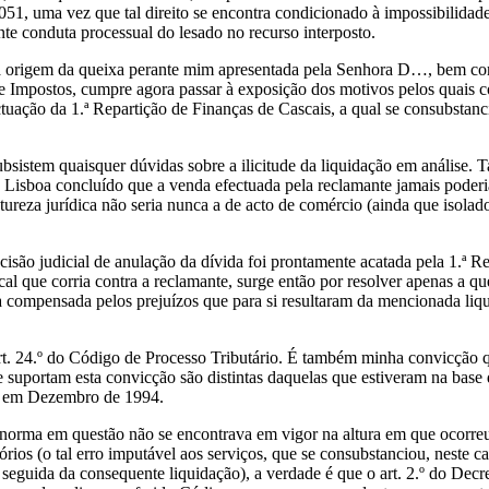
51, uma vez que tal direito se encontra condicionado à impossibilidade
te conduta processual do lesado no recurso interposto.
m na origem da queixa perante mim apresentada pela Senhora D…, bem 
e Impostos, cumpre agora passar à exposição dos motivos pelos quais c
tuação da 1.ª Repartição de Finanças de Cascais, a qual se consubstanc
bsistem quaisquer dúvidas sobre a ilicitude da liquidação em análise. T
de Lisboa concluído que a venda efectuada pela reclamante jamais poderia
tureza jurídica não seria nunca a de acto de comércio (ainda que isolado
cisão judicial de anulação da dívida foi prontamente acatada pela 1.ª R
al que corria contra a reclamante, surge então por resolver apenas a q
 compensada pelos prejuízos que para si resultaram da mencionada liq
 24.º do Código de Processo Tributário. É também minha convicção que 
e suportam esta convicção são distintas daquelas que estiveram na base
s em Dezembro de 1994.
 norma em questão não se encontrava em vigor na altura em que ocorreu 
ios (o tal erro imputável aos serviços, que se consubstanciou, neste c
, seguida da consequente liquidação), a verdade é que o art. 2.º do Decr