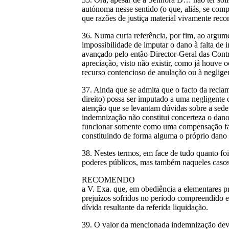
autónoma nesse sentido (o que, aliás, se comp
que razões de justiça material vivamente re
36. Numa curta referência, por fim, ao argum
impossibilidade de imputar o dano à falta de 
avançado pelo então Director-Geral das Contr
apreciação, visto não existir, como já houve 
recurso contencioso de anulação ou à negligen
37. Ainda que se admita que o facto da reclam
direito) possa ser imputado a uma negligente
atenção que se levantam dúvidas sobre a sed
indemnização não constitui concerteza o dano
funcionar somente como uma compensação fac
constituindo de forma alguma o próprio dano 
38. Nestes termos, em face de tudo quanto foi
poderes públicos, mas também naqueles casos 
RECOMENDO
a V. Exa. que, em obediência a elementares p
prejuízos sofridos no período compreendido en
dívida resultante da referida liquidação.
39. O valor da mencionada indemnização dever