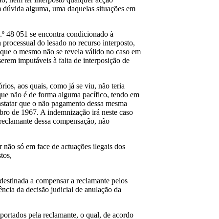
sem dúvida alguma, uma daquelas situações em
.º 48 051 se encontra condicionado à
 processual do lesado no recurso interposto,
s que o mesmo não se revela válido no caso em
serem imputáveis à falta de interposição de
ios, aos quais, como já se viu, não teria
 que não é de forma alguma pacífico, tendo em
onstatar que o não pagamento dessa mesma
mbro de 1967. A indemnização irá neste caso
 reclamante dessa compensação, não
 não só em face de actuações ilegais dos
tos,
 destinada a compensar a reclamante pelos
ência da decisão judicial de anulação da
portados pela reclamante, o qual, de acordo