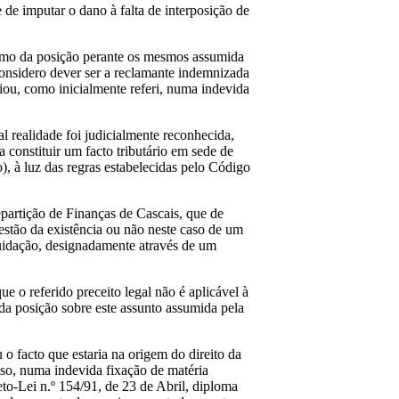
 de imputar o dano à falta de interposição de
como da posição perante os mesmos assumida
onsidero dever ser a reclamante indemnizada
iou, como inicialmente referi, numa indevida
al realidade foi judicialmente reconhecida,
 constituir um facto tributário em sede de
), à luz das regras estabelecidas pelo Código
epartição de Finanças de Cascais, que de
uestão da existência ou não neste caso de um
uidação, designadamente através de um
o referido preceito legal não é aplicável à
 da posição sobre este assunto assumida pela
o facto que estaria na origem do direito da
aso, numa indevida fixação de matéria
eto-Lei n.º 154/91, de 23 de Abril, diploma