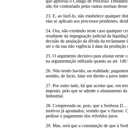
que aprovou o Código de Processo Tributário
não for contrariado pelas outras normas des
23. E, ao fazê-lo, não estabelece qualquer dis
elas se aplicam aos processos pendentes, desd
24. Ora, não existindo neste caso qualquer co
resultante da impugnação judicial da liquida
decisão de anulação da dívida da reclamante 
ser o da sua não vigência à data da produçã
25. O argumento decisivo para afastar neste c
na argumentação utilizada quanto ao art. 140.
26. Não tendo havido, na realidade, pagamen
sentido, de facto, falar em direito a juros inde
27. Por outro lado, há que aceitar que, em te
imposto, pelo que se admite o afastamento da 
Industrial.
28. Compreende-se, pois, que a Senhora D… n
motivos já apontados, sentido que o fizesse.
pedisse o pagamento dos referidos juros.
29. Mas, será que a constatação de que à Se