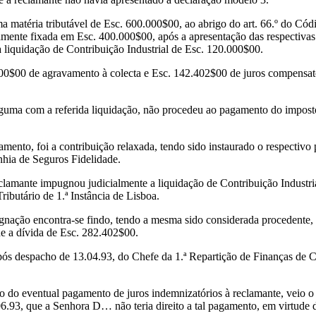
a matéria tributável de Esc. 600.000$00, ao abrigo do art. 66.º do Códi
vamente fixada em Esc. 400.000$00, após a apresentação das respectivas 
liquidação de Contribuição Industrial de Esc. 120.000$00.
000$00 de agravamento à colecta e Esc. 142.402$00 de juros compensató
uma com a referida liquidação, não procedeu ao pagamento do imposto,
amento, foi a contribuição relaxada, tendo sido instaurado o respectivo 
hia de Seguros Fidelidade.
clamante impugnou judicialmente a liquidação de Contribuição Industria
ributário de 1.ª Instância de Lisboa.
gnação encontra-se findo, tendo a mesma sido considerada procedente, 
de a dívida de Esc. 282.402$00.
após despacho de 13.04.93, do Chefe da 1.ª Repartição de Finanças de 
o do eventual pagamento de juros indemnizatórios à reclamante, veio 
06.93, que a Senhora D… não teria direito a tal pagamento, em virtude 