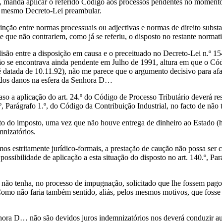
, manda aplicar o referido Código aos processos pendentes no momento
se mesmo Decreto-Lei preambular.
tinção entre normas processuais ou adjectivas e normas de direito substa
e que não contrariem, como já se referiu, o disposto no restante normat
lisão entre a disposição em causa e o preceituado no Decreto-Lei n.º 1
ção se encontrava ainda pendente em Julho de 1991, altura em que o Cód
é datada de 10.11.92), não me parece que o argumento decisivo para af
o dos danos na esfera da Senhora D…
aso a aplicação do art. 24.º do Código de Processo Tributário deverá re
º, Parágrafo 1.º, do Código da Contribuição Industrial, no facto de nã
to do imposto, uma vez que não houve entrega de dinheiro ao Estado (h
mnizatórios.
rmos estritamente jurídico-formais, a prestação de caução não possa se
possibilidade de aplicação a esta situação do disposto no art. 140.º, Pa
ão tenha, no processo de impugnação, solicitado que lhe fossem pagos
 Como não faria também sentido, aliás, pelos mesmos motivos, que foss
nhora D… não são devidos juros indemnizatórios nos deverá conduzir 