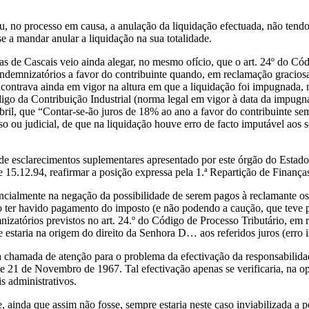
ou, no processo em causa, a anulação da liquidação efectuada, não tendo 
se a mandar anular a liquidação na sua totalidade.
as de Cascais veio ainda alegar, no mesmo ofício, que o art. 24º do Cód
 indemnizatórios a favor do contribuinte quando, em reclamação graciosa
ncontrava ainda em vigor na altura em que a liquidação foi impugnada, 
digo da Contribuição Industrial (norma legal em vigor à data da impugn
ril, que “Contar-se-ão juros de 18% ao ano a favor do contribuinte sem
o ou judicial, de que na liquidação houve erro de facto imputável aos 
de esclarecimentos suplementares apresentado por este órgão do Estado,
 15.12.94, reafirmar a posição expressa pela 1.ª Repartição de Finança
cialmente na negação da possibilidade de serem pagos à reclamante os j
o ter havido pagamento do imposto (e não podendo a caução, que teve p
izatórios previstos no art. 24.º do Código de Processo Tributário, em 
e estaria na origem do direito da Senhora D… aos referidos juros (erro 
uma chamada de atenção para o problema da efectivação da responsabilid
de 21 de Novembro de 1967. Tal efectivação apenas se verificaria, na o
s administrativos.
, ainda que assim não fosse, sempre estaria neste caso inviabilizada a po