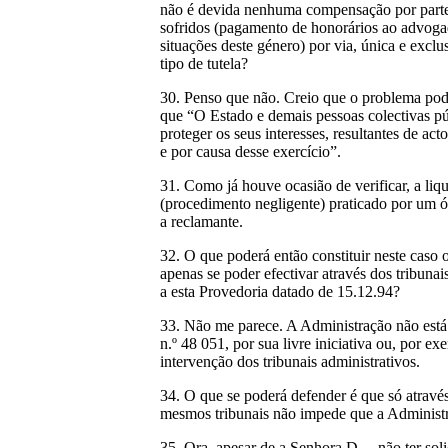
não é devida nenhuma compensação por parte 
sofridos (pagamento de honorários ao advoga
situações deste género) por via, única e excl
tipo de tutela?
30. Penso que não. Creio que o problema pode
que “O Estado e demais pessoas colectivas púb
proteger os seus interesses, resultantes de ac
e por causa desse exercício”.
31. Como já houve ocasião de verificar, a li
(procedimento negligente) praticado por um ór
a reclamante.
32. O que poderá então constituir neste caso
apenas se poder efectivar através dos tribuna
a esta Provedoria datado de 15.12.94?
33. Não me parece. A Administração não está 
n.º 48 051, por sua livre iniciativa ou, po
intervenção dos tribunais administrativos.
34. O que se poderá defender é que só através
mesmos tribunais não impede que a Administr
35. Ora, apesar de a Senhora D… não ter soli