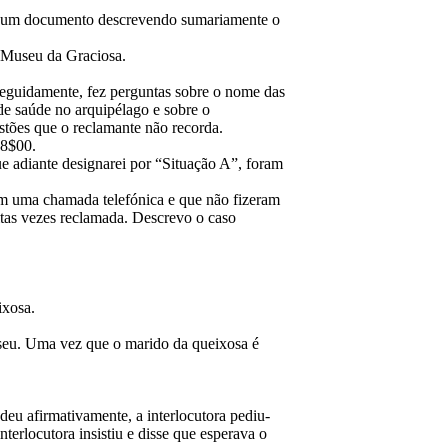
), um documento descrevendo sumariamente o
o Museu da Graciosa.
seguidamente, fez perguntas sobre o nome das
 de saúde no arquipélago e sobre o
stões que o reclamante não recorda.
78$00.
ue adiante designarei por “Situação A”, foram
am uma chamada telefónica e que não fizeram
tas vezes reclamada. Descrevo o caso
ixosa.
useu. Uma vez que o marido da queixosa é
eu afirmativamente, a interlocutora pediu-
terlocutora insistiu e disse que esperava o