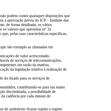
es não podem conter quaisquer disposições que
s a aprovação prévia do ICP – Instituto das
te, de forma detalhada, os vários
 os valores que apresenta (nº 3).
que, pelas suas características específicas,
de que são exemplo as chamadas em
unicações de valor acrescentado.
através de serviços de telecomunicações,
competentes em razão da matéria,
ação da legislação relativa à realização de
do do fixado para os serviços de
consumidor, contribuindo-se para um maior
ção discriminada, a possibilidade de
o, da cadência por cada minuto de
 de audiotexto ficasse sujeito a registo