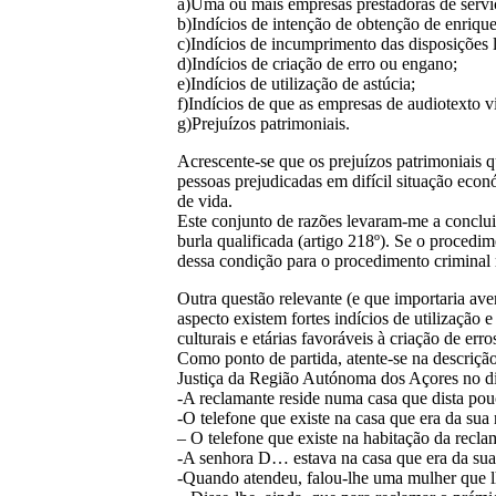
a)Uma ou mais empresas prestadoras de servi
b)Indícios de intenção de obtenção de enriqu
c)Indícios de incumprimento das disposições l
d)Indícios de criação de erro ou engano;
e)Indícios de utilização de astúcia;
f)Indícios de que as empresas de audiotexto v
g)Prejuízos patrimoniais.
Acrescente-se que os prejuízos patrimoniais
pessoas prejudicadas em difícil situação econ
de vida.
Este conjunto de razões levaram-me a concluir
burla qualificada (artigo 218º). Se o procedi
dessa condição para o procedimento criminal r
Outra questão relevante (e que importaria ave
aspecto existem fortes indícios de utilização
culturais e etárias favoráveis à criação de er
Como ponto de partida, atente-se na descriçã
Justiça da Região Autónoma dos Açores no di
-A reclamante reside numa casa que dista pou
-O telefone que existe na casa que era da su
– O telefone que existe na habitação da recl
-A senhora D… estava na casa que era da sua 
-Quando atendeu, falou-lhe uma mulher que 