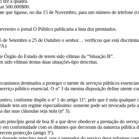
 fez a quadra.
har 500.000$00.
nte que ligasse, no dia 15 de Novembro, para um número de telefone (cu
vereiro o jornal O Público publicaria a lista dos premiados.
o 25 de Setembro a 25 de Outubro o senhor… verificou que está discrim
VA).
te Órgão do Estado de terem sido vítimas da “Situação B”.
 sido vítimas destas duas situações-tipo descritas.
canismos destinados a proteger o utente de serviços públicos essenciai
m serviço público essencial. O nº 3 da mesma disposição define utente c
untivo, conforme dispõe o nº 1 do artigo 11º, pelo que é nula qualquer
nulidade tem um regime especialíssimo: somente pode ser invocada pelo 
das suas cláusulas seja nula (nº 3).
r um princípio geral de boa fé a que deve obedecer a prestação do serviç
 e em conformidade com os ditames que decorram da natureza pública d
recem protecção (artigo 3º).
 daquele princípio geral, que o prestador do serviço deve informar con