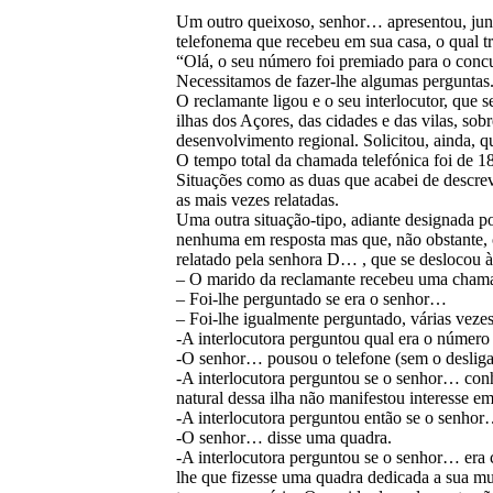
Um outro queixoso, senhor… apresentou, jun
telefonema que recebeu em sua casa, o qual tr
“Olá, o seu número foi premiado para o concu
Necessitamos de fazer-lhe algumas perguntas.
O reclamante ligou e o seu interlocutor, que
ilhas dos Açores, das cidades e das vilas, so
desenvolvimento regional. Solicitou, ainda, q
O tempo total da chamada telefónica foi de 1
Situações como as duas que acabei de descrev
as mais vezes relatadas.
Uma outra situação-tipo, adiante designada 
nenhuma em resposta mas que, não obstante, 
relatado pela senhora D… , que se deslocou 
– O marido da reclamante recebeu uma chama
– Foi-lhe perguntado se era o senhor…
– Foi-lhe igualmente perguntado, várias vezes
-A interlocutora perguntou qual era o número
-O senhor… pousou o telefone (sem o desliga
-A interlocutora perguntou se o senhor… con
natural dessa ilha não manifestou interesse e
-A interlocutora perguntou então se o senhor
-O senhor… disse uma quadra.
-A interlocutora perguntou se o senhor… era 
lhe que fizesse uma quadra dedicada a sua mul