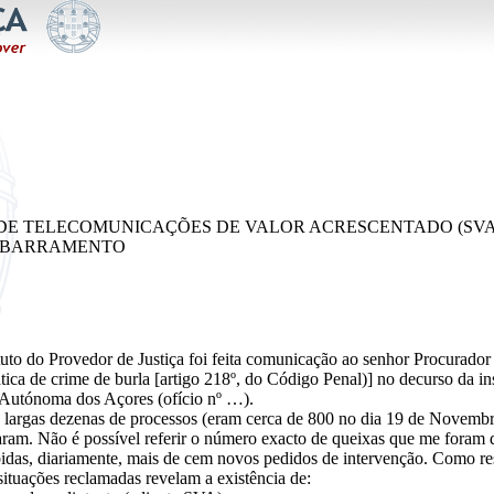
S DE TELECOMUNICAÇÕES DE VALOR ACRESCENTADO (SVA)
DO BARRAMENTO
tuto do Provedor de Justiça foi feita comunicação ao senhor Procurador
tica de crime de burla [artigo 218º, do Código Penal)] no decurso da in
 Autónoma dos Açores (ofício nº …).
 largas dezenas de processos (eram cerca de 800 no dia 19 de Novemb
aram. Não é possível referir o número exacto de queixas que me foram d
idas, diariamente, mais de cem novos pedidos de intervenção. Como res
situações reclamadas revelam a existência de: