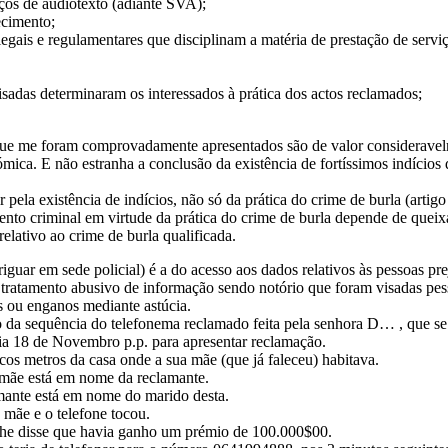
ços de audiotexto (adiante SVA);
ecimento;
egais e regulamentares que disciplinam a matéria de prestação de servi
isadas determinaram os interessados à prática dos actos reclamados;
 que me foram comprovadamente apresentados são de valor considerave
ómica. E não estranha a conclusão da existência de fortíssimos indícios
 pela existência de indícios, não só da prática do crime de burla (art
mento criminal em virtude da prática do crime de burla depende de queixa
elativo ao crime de burla qualificada.
riguar em sede policial) é a do acesso aos dados relativos às pessoas p
 e tratamento abusivo de informação sendo notório que foram visadas pe
ros ou enganos mediante astúcia.
o da sequência do telefonema reclamado feita pela senhora D… , que s
a 18 de Novembro p.p. para apresentar reclamação.
cos metros da casa onde a sua mãe (que já faleceu) habitava.
a mãe está em nome da reclamante.
amante está em nome do marido desta.
mãe e o telefone tocou.
lhe disse que havia ganho um prémio de 100.000$00.