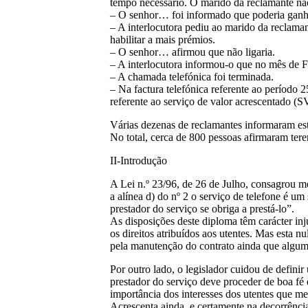
tempo necessário. O marido da reclamante não
– O senhor… foi informado que poderia gan
– A interlocutora pediu ao marido da reclama
habilitar a mais prémios.
– O senhor… afirmou que não ligaria.
– A interlocutora informou-o que no mês de Fe
– A chamada telefónica foi terminada.
– Na factura telefónica referente ao períod
referente ao serviço de valor acrescentado (S
Várias dezenas de reclamantes informaram es
No total, cerca de 800 pessoas afirmaram terem
II-Introdução
A Lei n.º 23/96, de 26 de Julho, consagrou me
a alínea d) do nº 2 o serviço de telefone é u
prestador do serviço se obriga a prestá-lo”.
As disposições deste diploma têm carácter inj
os direitos atribuídos aos utentes. Mas esta 
pela manutenção do contrato ainda que alguma 
Por outro lado, o legislador cuidou de defini
prestador do serviço deve proceder de boa fé
importância dos interesses dos utentes que me
Acrescenta ainda, e certamente na decorrência