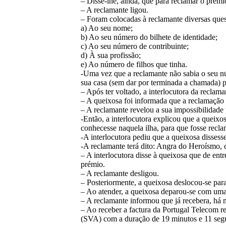
– Disse-lhe, ainda, que para reclamar o prém
– A reclamante ligou.
– Foram colocadas à reclamante diversas ques
a) Ao seu nome;
b) Ao seu número do bilhete de identidade;
c) Ao seu número de contribuinte;
d) À sua profissão;
e) Ao número de filhos que tinha.
-Uma vez que a reclamante não sabia o seu núm
sua casa (sem dar por terminada a chamada) pa
– Após ter voltado, a interlocutora da reclama
– A queixosa foi informada que a reclamação 
– A reclamante revelou a sua impossibilidade 
-Então, a interlocutora explicou que a queixos
conhecesse naquela ilha, para que fosse recl
-A interlocutora pediu que a queixosa dissess
-A reclamante terá dito: Angra do Heroísmo, 
– A interlocutora disse à queixosa que de entr
prémio.
– A reclamante desligou.
– Posteriormente, a queixosa deslocou-se para
– Ao atender, a queixosa deparou-se com uma 
– A reclamante informou que já recebera, há 
– Ao receber a factura da Portugal Telecom r
(SVA) com a duração de 19 minutos e 11 seg