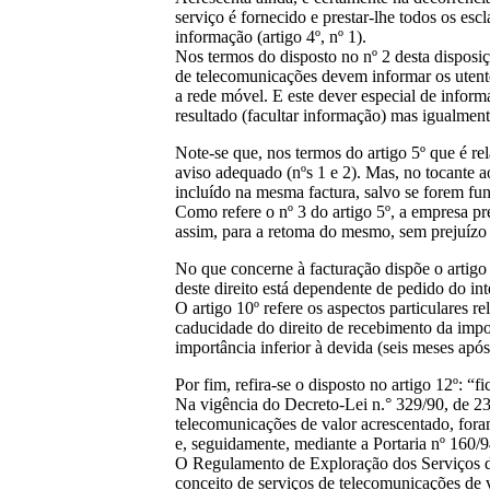
serviço é fornecido e prestar-lhe todos os es
informação (artigo 4º, nº 1).
Nos termos do disposto no nº 2 desta disposiçã
de telecomunicações devem informar os utentes
a rede móvel. E este dever especial de infor
resultado (facultar informação) mas igualmen
Note-se que, nos termos do artigo 5º que é re
aviso adequado (nºs 1 e 2). Mas, no tocante 
incluído na mesma factura, salvo se forem func
Como refere o nº 3 do artigo 5º, a empresa pr
assim, para a retoma do mesmo, sem prejuízo d
No que concerne à facturação dispõe o artigo 
deste direito está dependente de pedido do int
O artigo 10º refere os aspectos particulares r
caducidade do direito de recebimento da impor
importância inferior à devida (seis meses apó
Por fim, refira-se o disposto no artigo 12º: “
Na vigência do Decreto-Lei n.° 329/90, de 23
telecomunicações de valor acrescentado, fora
e, seguidamente, mediante a Portaria nº 160/
O Regulamento de Exploração dos Serviços de
conceito de serviços de telecomunicações de