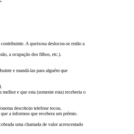
s.
 contribuinte. A queixosa deslocou-se então a
são, a ocupação dos filhos, etc.).
tribuinte e mandá-las para alguém que
l.
a melhor e que esta (somente esta) receberia o
fonema descrito)o telefone tocou.
a, que a informou que recebera um prémio.
a cobrada uma chamada de valor acrescentado