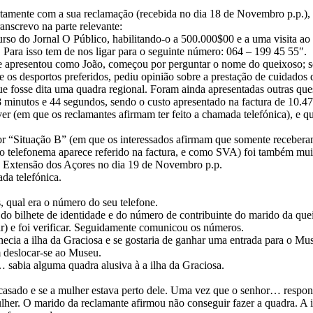
tamente com a sua reclamação (recebida no dia 18 de Novembro p.p.
anscrevo na parte relevante:
rso do Jornal O Público, habilitando-o a 500.000$00 e a uma visita a
 Para isso tem de nos ligar para o seguinte número: 064 – 199 45 55″.
 se apresentou como João, começou por perguntar o nome do queixoso; 
bre os desportos preferidos, pediu opinião sobre a prestação de cuidados
ue fosse dita uma quadra regional. Foram ainda apresentadas outras que
8 minutos e 44 segundos, sendo o custo apresentado na factura de 10.4
er (em que os reclamantes afirmam ter feito a chamada telefónica), e q
por “Situação B” (em que os interessados afirmam que somente receber
o telefonema aparece referido na factura, e como SVA) foi também mui
à Extensão dos Açores no dia 19 de Novembro p.p.
da telefónica.
, qual era o número do seu telefone.
 do bilhete de identidade e do número de contribuinte do marido da que
r) e foi verificar. Seguidamente comunicou os números.
hecia a ilha da Graciosa e se gostaria de ganhar uma entrada para o M
m deslocar-se ao Museu.
… sabia alguma quadra alusiva à a ilha da Graciosa.
casado e se a mulher estava perto dele. Uma vez que o senhor… respond
her. O marido da reclamante afirmou não conseguir fazer a quadra. A in