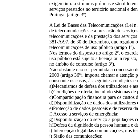
exigem infra-estruturas próprias e são diferen
serviços prestados no território nacional e d
Portugal (artigo 3º).
A Lei de Bases das Telecomunicações (Lei n.º
de telecomunicações e a prestação de serviços
telecomunicações e da prestação dos serviços
381-A/97, de 30 de Dezembro, que regulou o r
telecomunicações de uso público (artigo 1º).
Nos termos do disposto no artigo 2º, o exercí
uso público está sujeito a licença ou a regis
no âmbito de concurso (artigo 3º).
Não obstante não ser permitida a concessão de
2000 (artigo 36º), importa chamar a atenção pa
consoante os casos, às seguintes condições e 
a)Mecanismos de defesa dos utilizadores e ass
b)Condições de oferta, incluindo sistemas de 
c)Comparticipação financeira para os custos d
d)Disponibilização de dados dos utilizadores e
e)Protecção de dados pessoais e de reserva da
f) Acesso a serviços de emergência;
g)Disponibilização do serviço a populações c
h)Defesa da dignidade da pessoa humana e d
i) Intercepção legal das comunicações, nos te
j) Sigilo das comunicações;