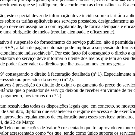
clarecimentos que se justifiquem, de acordo com as circunstâncias. É a 
o, este especial dever de informação deve incidir sobre o tarifário apli
 sobre as tarifas aplicáveis aos serviços prestados, designadamente as 
mação deve ser assegurado com regularidade, de forma atempada e eficaz
te uma obrigação de meios (regular, atempada e eficazmente).
lativo à suspensão do fornecimento do serviço público, não é permitida
aos SVA, a falta de pagamento não pode implicar a suspensão do forneci
ionalmente indissociáveis”. Por este facto foi consagrado o direito a qui
estadora do serviço deve informar o utente dos meios que tem ao seu di
e poder fazer valer os direitos que lhe assistam nos termos gerais.
9º consagrando o direito à facturação detalhada (nº 1). Especialmente no
eressado ao prestador do serviço (nº 2).
elativos à prescrição do direito de exigir o pagamento do preço do serviç
tância que o prestador de serviço deixou de receber em virtude de ter 
s pagamento, nos termos do nº 2).
ficam ressalvadas todas as disposições legais que, em concreto, se mostr
 de Outubro, diploma que estabeleceu o regime de acesso e de exercício
m aprovados regulamentos de exploração para esses serviços: primeiro, 
94, de 22 de Março.
 Telecomunicações de Valor Acrescentado que foi aprovado em anexo à
 valor acrescentado como “os que, tendo como único suporte os serviç