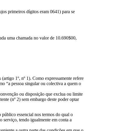
jos primeiros dígitos eram 0641) para se
inada uma chamada no valor de 10.690$00,
s (artigo 1º, nº 1). Como expressamente refere
omo “a pessoa singular ou colectiva a quem o
 convenção ou disposição que exclua ou limite
utente (nº 2) sem embargo deste poder optar
o público essencial nos termos do qual o
o serviço, tendo igualmente em conta a
veniente a outra parte das condições em que o