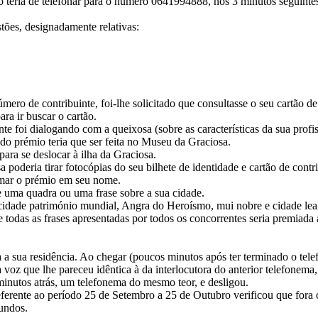
io teria de telefonar para o número 0641994888, nos 3 minutos seguinte
tões, designadamente relativas:
ero de contribuinte, foi-lhe solicitado que consultasse o seu cartão de
ra ir buscar o cartão.
nte foi dialogando com a queixosa (sobre as características da sua profis
do prémio teria que ser feita no Museu da Graciosa.
para se deslocar à ilha da Graciosa.
a poderia tirar fotocópias do seu bilhete de identidade e cartão de con
amar o prémio em seu nome.
e uma quadra ou uma frase sobre a sua cidade.
cidade património mundial, Angra do Heroísmo, mui nobre e cidade lea
e todas as frases apresentadas por todos os concorrentes seria premiada 
 a sua residência. Ao chegar (poucos minutos após ter terminado o tele
voz que lhe pareceu idêntica à da interlocutora do anterior telefonem
minutos atrás, um telefonema do mesmo teor, e desligou.
eferente ao período 25 de Setembro a 25 de Outubro verificou que for
undos.