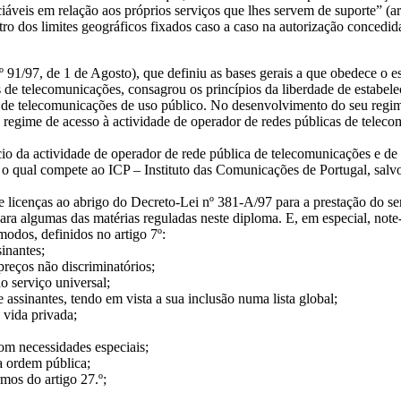
ciáveis em relação aos próprios serviços que lhes servem de suporte” (ar
entro dos limites geográficos fixados caso a caso na autorização conced
 91/97, de 1 de Agosto), que definiu as bases gerais a que obedece o e
 de telecomunicações, consagrou os princípios da liberdade de estabele
 de telecomunicações de uso público. No desenvolvimento do seu regime
egime de acesso à actividade de operador de redes públicas de telecom
cio da actividade de operador de rede pública de telecomunicações e de
to, o qual compete ao ICP – Instituto das Comunicações de Portugal, sal
 licenças ao abrigo do Decreto-Lei nº 381-A/97 para a prestação do ser
ra algumas das matérias reguladas neste diploma. E, em especial, note-s
modos, definidos no artigo 7º:
inantes;
preços não discriminatórios;
o serviço universal;
 assinantes, tendo em vista a sua inclusão numa lista global;
 vida privada;
om necessidades especiais;
a ordem pública;
rmos do artigo 27.º;