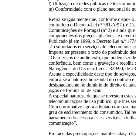
l) Utilização de redes públicas de telecomuni
m) Conformidade com o plano nacional de nume
Refira-se igualmente que, conforme dispõe o a
contrariem o Decreto-Lei nº 381-A/97 (nº 1),
Comunicações de Portugal (nº 2) e ainda que a
componentes dos preços aplicáveis, e devem f
Publicado já em 1999, o Decreto-Lei n.º 177/99
são suportados em serviços de telecomunicaçõ
Importa ter presente o texto do preâmbulo des
“Os serviços de audiotexto, que podem ser d
conferência, bem como a gravação e recolha
Na vigência do Decreto-Lei n.º 329/90, de 23
Atenta a especificidade deste tipo de serviço
enfoca-se a natureza horizontal do controlo e
designadamente no domínio do direito de autor
jogos de fortuna ou de azar.
A especial natureza de que se revestem estes
telecomunicações de uso público, que lhes se
Com o normativo agora adoptado torna-se mais
grau de esclarecimento do consumidor. Tal res
barramento do acesso a estes serviços, a indi
comunicação”.
Em face das preocupações manifestadas, o legi