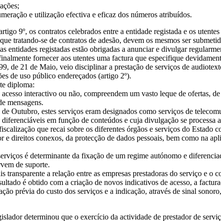
cações;
ração e utilização efectiva e eficaz dos números atribuídos.
rtigo 9º, os contratos celebrados entre a entidade registada e os utent
 que tratando-se de contratos de adesão, devem os mesmos ser submetido
s entidades registadas estão obrigadas a anunciar e divulgar regularmen
inalmente fornecer aos utentes uma factura que especifique devidamente
, de 21 de Maio, veio disciplinar a prestação de serviços de audiotexto 
es de uso público endereçados (artigo 2º).
te diploma:
e acesso interactivo ou não, compreendem um vasto leque de ofertas, 
 de mensagens.
 de Outubro, estes serviços eram designados como serviços de telecom
s, diferenciáveis em função de conteúdos e cuja divulgação se processa 
 fiscalização que recai sobre os diferentes órgãos e serviços do Estado 
 e direitos conexos, da protecção de dados pessoais, bem como na aplic
 serviços é determinante da fixação de um regime autónomo e diferencia
rvem de suporte.
 transparente a relação entre as empresas prestadoras do serviço e o 
ultado é obtido com a criação de novos indicativos de acesso, a factura
cação prévia do custo dos serviços e a indicação, através de sinal sonor
slador determinou que o exercício da actividade de prestador de serviços