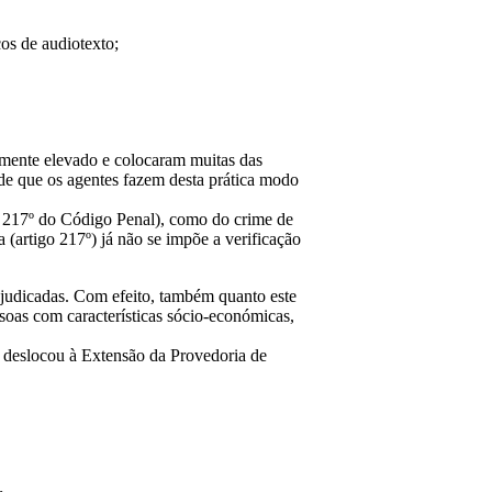
ços de audiotexto;
lmente elevado e colocaram muitas das
 de que os agentes fazem desta prática modo
igo 217º do Código Penal), como do crime de
 (artigo 217º) já não se impõe a verificação
rejudicadas. Com efeito, também quanto este
ssoas com características sócio-económicas,
e deslocou à Extensão da Provedoria de