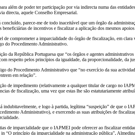
para além de poder ter participação por via indirecta numa das entidades
via directa, aquele Conselho Empresarial.
 concluído, parece-me de todo inaceitável que um órgão da administraç
es beneficiárias de incentivos e fiscalizar a aplicação dos mesmos apoios
vel de comprometer a imparcialidade do órgão de fiscalização, em clara 
igo do Procedimento Administrativo.
uição da República Portuguesa que “os órgãos e agentes administrativos 
om respeito pelos princípios da igualdade, da proporcionalidade, da jus
digo do Procedimento Administrativo que “no exercício da sua actividade
entrem em relação”.
uação de impedimento (relativamente a qualquer titular de cargo no IAP
as de fiscalização, uma vez que estas lhe são estatutariamente atribuíd
 há indubitavelmente, e logo à partida, legítima “suspeição” de que o 
rocedimento Administrativo), e exercendo as suas atribuições de fiscal
cialidade.
antias de imparcialidade que o IAPMEI pode oferecer ao fiscalizar entid
 in “O princípio da imparcialidade na administração pública”, Almedina