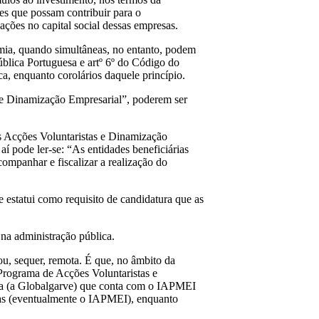
ades que possam contribuir para o
ações no capital social dessas empresas.
omia, quando simultâneas, no entanto, podem
ública Portuguesa e artº 6º do Código do
a, enquanto corolários daquele princípio.
s e Dinamização Empresarial”, poderem ser
as Acções Voluntaristas e Dinamização
aí pode ler-se: “As entidades beneficiárias
ompanhar e fiscalizar a realização do
e estatui como requisito de candidatura que as
na administração pública.
ou, sequer, remota. É que, no âmbito da
Programa de Acções Voluntaristas e
a (a Globalgarve) que conta com o IAPMEI
licas (eventualmente o IAPMEI), enquanto