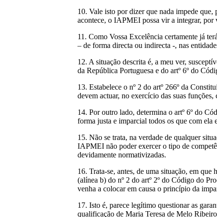
10. Vale isto por dizer que nada impede que, 
acontece, o IAPMEI possa vir a integrar, por 
11. Como Vossa Excelência certamente já terá
– de forma directa ou indirecta -, nas entidad
12. A situação descrita é, a meu ver, susceptí
da República Portuguesa e do artº 6º do Cód
13. Estabelece o nº 2 do artº 266º da Constit
devem actuar, no exercício das suas funções, c
14. Por outro lado, determina o artº 6º do Có
forma justa e imparcial todos os que com ela 
15. Não se trata, na verdade de qualquer sit
IAPMEI não poder exercer o tipo de competênci
devidamente normativizadas.
16. Trata-se, antes, de uma situação, em que
(alínea b) do nº 2 do artº 2º do Código do P
venha a colocar em causa o princípio da impar
17. Isto é, parece legítimo questionar as gar
qualificação de Maria Teresa de Melo Ribeiro