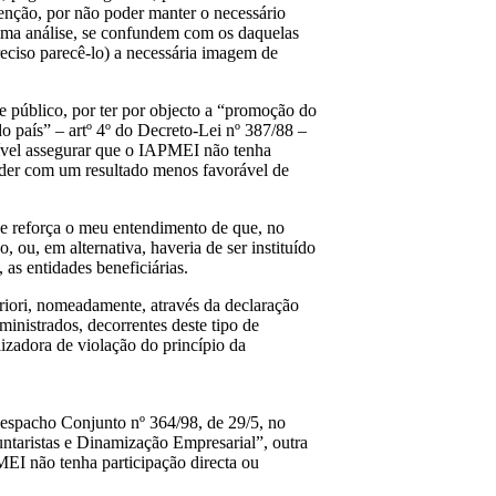
enção, por não poder manter o necessário
ltima análise, se confundem com os daquelas
preciso parecê-lo) a necessária imagem de
 público, por ter por objecto a “promoção do
do país” – artº 4º do Decreto-Lei nº 387/88 –
sível assegurar que o IAPMEI não tenha
perder com um resultado menos favorável de
ue reforça o meu entendimento de que, no
ou, em alternativa, haveria de ser instituído
 as entidades beneficiárias.
eriori, nomeadamente, através da declaração
ministrados, decorrentes deste tipo de
lizadora de violação do princípio da
 Despacho Conjunto nº 364/98, de 29/5, no
untaristas e Dinamização Empresarial”, outra
MEI não tenha participação directa ou