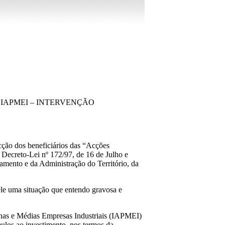
 IAPMEI – INTERVENÇÃO
cção dos beneficiários das “Acções
 Decreto-Lei nº 172/97, de 16 de Julho e
mento e da Administração do Território, da
ele uma situação que entendo gravosa e
uenas e Médias Empresas Industriais (IAPMEI)
ímulos ao investimento, nos termos da