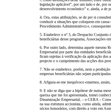
legislação aplicável”, por um lado e de, por o
desenvolvimento económico” e, ainda, a de pr
4. Ora, estas atribuições, se de per si cons
conduzir a situações que coloquem em causa o
Procedimento Administrativo) e, consequentem
5. Estabelece o nº 3, do Despacho Conjunto 
beneficiárias desse programa, Associações em
6. Por outro lado, determina aquele mesmo Re
Empresarial por parte das entidades beneficiár
ficam sujeitas à verificação da aplicação do
projecto e o cumprimento das acções dos pro
7. Não se estabelece, porém, nem a proibição 
empresas beneficiárias não sejam participad
8. Afigura-se-me inequívoco estarmos, assim,
9. E não se diga que a hipótese de numa mesm
queixa que me foi apresentada, tomei conhec
Dinamização Empresarial, – o CERA – Conse
na sua estrutura accionista, como ainda, admi
sócios honorários, com direito a voto em Ass