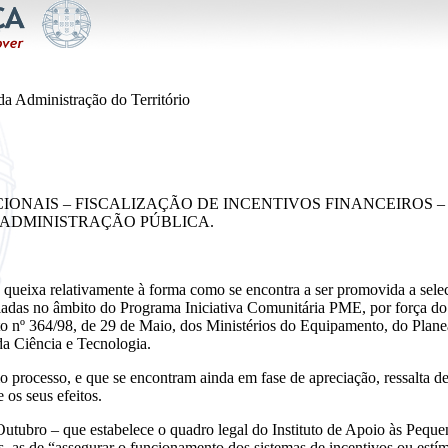
a Administração do Território
ONAIS – FISCALIZAÇÃO DE INCENTIVOS FINANCEIROS –
A ADMINISTRAÇÃO PÚBLICA.
queixa relativamente à forma como se encontra a ser promovida a sele
iadas no âmbito do Programa Iniciativa Comunitária PME, por força do
 nº 364/98, de 29 de Maio, dos Ministérios do Equipamento, do Planea
da Ciência e Tecnologia.
o processo, e que se encontram ainda em fase de apreciação, ressalta d
 os seus efeitos.
 Outubro – que estabelece o quadro legal do Instituto de Apoio às Peq
ras, as de “assegurar o funcionamento dos sistemas de incentivos ou est