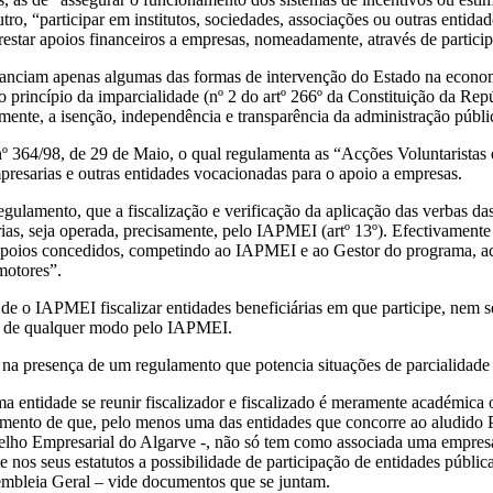
utro, “participar em institutos, sociedades, associações ou outras entid
estar apoios financeiros a empresas, nomeadamente, através de particip
ubstanciam apenas algumas das formas de intervenção do Estado na econ
 princípio da imparcialidade (nº 2 do artº 266º da Constituição da Rep
ente, a isenção, independência e transparência da administração públic
nº 364/98, de 29 de Maio, o qual regulamenta as “Acções Voluntarista
presarias e outras entidades vocacionadas para o apoio a empresas.
gulamento, que a fiscalização e verificação da aplicação das verbas d
ias, seja operada, precisamente, pelo IAPMEI (artº 13º). Efectivamente 
s apoios concedidos, competindo ao IAPMEI e ao Gestor do programa, ac
motores”.
de o IAPMEI fiscalizar entidades beneficiárias em que participe, nem s
as de qualquer modo pelo IAPMEI.
 na presença de um regulamento que potencia situações de parcialidade 
a entidade se reunir fiscalizador e fiscalizado é meramente académica 
imento de que, pelo menos uma das entidades que concorre ao aludido 
lho Empresarial do Algarve -, não só tem como associada uma empres
te nos seus estatutos a possibilidade de participação de entidades púb
embleia Geral – vide documentos que se juntam.