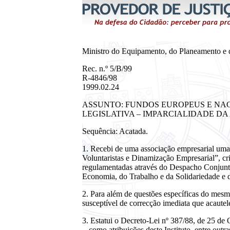
Ministro do Equipamento, do Planeamento e d
Rec. n.º 5/B/99
R-4846/98
1999.02.24
ASSUNTO: FUNDOS EUROPEUS E NACI
LEGISLATIVA – IMPARCIALIDADE D
Sequência: Acatada.
1. Recebi de uma associação empresarial uma 
Voluntaristas e Dinamização Empresarial”, cr
regulamentadas através do Despacho Conjunto
Economia, do Trabalho e da Solidariedade e 
2. Para além de questões específicas do mesm
susceptível de correcção imediata que acautele
3. Estatui o Decreto-Lei nº 387/88, de 25 de
-, como atribuições deste Instituto, entre out