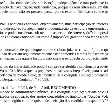
 àquelas entidades, usar de isenção, independência e transparência: is
bjecto de fiscalização; independência, porque os seus interesses, em ú
aquele modo, não ser possível passar para o exterior (não basta sê-lo é 
MEI naquelas entidades, objectivamente, uma participação de interesse
ou indirecto ao fortalecimento e modernização da estrutura empresarial 
 não se pode considerar, sob nenhum aspecto, “desinteressado”: é impos
ão nas aludidas entidades, tal como é impossível garantir nada tenha a 
ípio axiomático de que ninguém pode ser bom juiz em causa própria, o q
ão deveriam regulamentarmente estar cometidas tarefas de fiscalização, 
m causa, que aquele Instituto não integrasse, directa ou indirectamente,
ncípio da imparcialidade poderá sempre ser aferida e sancionada à post
Vossa Excelência que os prejuízos muitas vezes irreparáveis, para os ad
celência de molde a que, de imediato, seja corrigida a situação potencia
 do Despacho Conjunto nº 364/98.
ínea b), da Lei nº 9/91, de 9 de Abril, RECOMENDO
alidade na administração pública, seja corrigida a situação criada pelo
calizador da aplicação dos apoios concedidos no âmbito das “Acções Vol
a, ser exigido como requisito de aceitação das candidaturas que o IAP