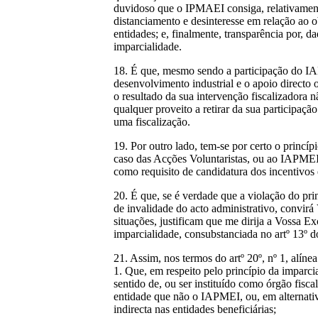
duvidoso que o IPMAEI consiga, relativamente
distanciamento e desinteresse em relação ao o
entidades; e, finalmente, transparência por, d
imparcialidade.
18. É que, mesmo sendo a participação do IAP
desenvolvimento industrial e o apoio directo 
o resultado da sua intervenção fiscalizadora
qualquer proveito a retirar da sua participaç
uma fiscalização.
19. Por outro lado, tem-se por certo o princ
caso das Acções Voluntaristas, ou ao IAPMEI n
como requisito de candidatura dos incentivos e
20. É que, se é verdade que a violação do pri
de invalidade do acto administrativo, convirá 
situações, justificam que me dirija a Vossa Ex
imparcialidade, consubstanciada no artº 13º
21. Assim, nos termos do artº 20º, nº 1, al
1. Que, em respeito pelo princípio da imparci
sentido de, ou ser instituído como órgão fis
entidade que não o IAPMEI, ou, em alternativ
indirecta nas entidades beneficiárias;