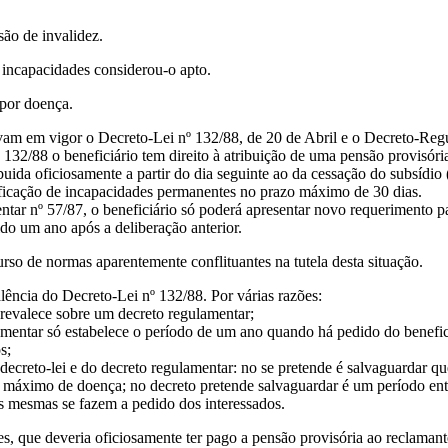
são de invalidez.
 incapacidades considerou-o apto.
 por doença.
avam em vigor o Decreto-Lei nº 132/88, de 20 de Abril e o Decreto-Reg
 132/88 o beneficiário tem direito à atribuição de uma pensão provisóri
uida oficiosamente a partir do dia seguinte ao da cessação do subsídio 
ificação de incapacidades permanentes no prazo máximo de 30 dias.
tar nº 57/87, o beneficiário só poderá apresentar novo requerimento p
ido um ano após a deliberação anterior.
urso de normas aparentemente conflituantes na tutela desta situação.
alência do Decreto-Lei nº 132/88. Por várias razões:
prevalece sobre um decreto regulamentar;
mentar só estabelece o período de um ano quando há pedido do benefici
s;
 decreto-lei e do decreto regulamentar: no se pretende é salvaguardar qu
 máximo de doença; no decreto pretende salvaguardar é um período entr
s mesmas se fazem a pedido dos interessados.
, que deveria oficiosamente ter pago a pensão provisória ao reclamante