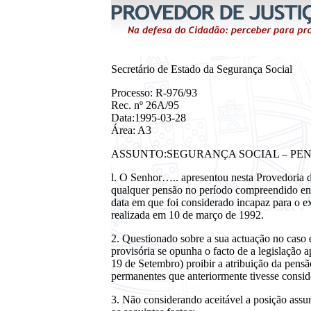
Secretário de Estado da Segurança Social
Processo: R-976/93
Rec. nº 26A/95
Data:1995-03-28
Área: A3
ASSUNTO:SEGURANÇA SOCIAL – PENS
l. O Senhor….. apresentou nesta Provedoria d
qualquer pensão no período compreendido ent
data em que foi considerado incapaz para o e
realizada em 10 de março de 1992.
2. Questionado sobre a sua actuação no caso
provisória se opunha o facto de a legislação 
19 de Setembro) proibir a atribuição da pensã
permanentes que anteriormente tivesse conside
3. Não considerando aceitável a posição assu