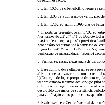
os seguintes factos:
3.1. Em 10.03.89 o beneficiário requereu pen
3.2. Em 3.05.89 a comissão de verificação de
3.3. Em 17.02.90, atingiu 1095 dias de baixa
4. Importa ter presente que em 17.02.90, est
Nos termos do artº 27º nº 1 do Decreto-Lei nº
máximo de doença; a pensão provisória é atrib
beneficiário ser submetido à comissão de ver
Segundo o artº 35º nº 1 do Decreto-Regulamen
verificação de incapacidades (recurso) decorr
5. Verifica-se, assim, a existência de um conc
6. Esse conflito deve ultrapassar-se pela prev
a) Em primeiro lugar, porque um decreto-lei 
b) Em segundo lugar, porque o decreto regula
tal apresentação incumbe aos serviços público
c) Em terceiro lugar, porque são diferentes os
desprovido dos meios de subsistência período
para verificação como para recurso, quando a
7. Realça-se que o Centro Nacional de Pensões