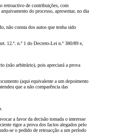
 retroactivo de contribuições, com
 arquivamento do processo, apresentar, no dia
do, não consta dos autos que tenha sido
rt. 12.º. n.º 1 do Decreto-Lei n.º 380/89 e,
 (não arbitrário), pois apreciará a prova
o documento (aqui equivalente a um depoimento
 entendeu que a não comparência das
o.
nvocar a favor da decisão tomada o interesse
ciente rigor a prova dos factos alegados pelo
rtando-se o pedido de retroacção a um período