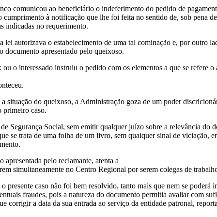
anco comunicou ao beneficiário o indeferimento do pedido de pagamento
cumprimento à notificação que lhe foi feita no sentido de, sob pena de
s indicadas no requerimento.
na lei autorizava o estabelecimento de uma tal cominação e, por outro la
 do documento apresentado pelo queixoso.
: ou o interessado instruiu o pedido com os elementos a que se refere o a
onteceu.
 situação do queixoso, a Administração goza de um poder discricionário
 primeiro caso.
l de Segurança Social, sem emitir qualquer juízo sobre a relevância d
que se trata de uma folha de um livro, sem qualquer sinal de viciação,
imento.
ão apresentada pelo reclamante, atenta a
rem simultaneamente no Centro Regional por serem colegas de trabalh
 o presente caso não foi bem resolvido, tanto mais que nem se poderá i
entuais fraudes, pois a natureza do documento permitia avaliar com sufi
ue corrigir a data da sua entrada ao serviço da entidade patronal, repo