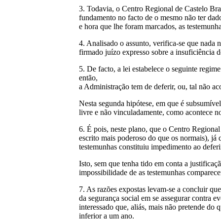
3. Todavia, o Centro Regional de Castelo Br
fundamento no facto de o mesmo não ter dado 
e hora que lhe foram marcados, as testemunha
4. Analisado o assunto, verifica-se que nada 
firmado juízo expresso sobre a insuficiência
5. De facto, a lei estabelece o seguinte regime
então,
a Administração tem de deferir, ou, tal não ac
Nesta segunda hipótese, em que é subsumível a
livre e não vinculadamente, como acontece no
6. É pois, neste plano, que o Centro Regiona
escrito mais poderoso do que os normais), já 
testemunhas constituiu impedimento ao defer
Isto, sem que tenha tido em conta a justificaç
impossibilidade de as testemunhas comparece
7. As razões expostas levam-se a concluir que
da segurança social em se assegurar contra ev
interessado que, aliás, mais não pretende do q
inferior a um ano.