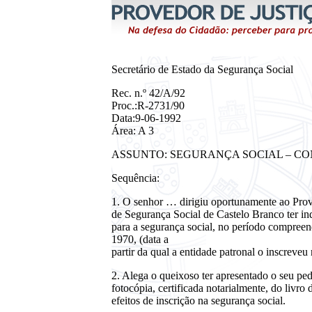
Secretário de Estado da Segurança Social
Rec. n.º 42/A/92
Proc.:R-2731/90
Data:9-06-1992
Área: A 3
ASSUNTO: SEGURANÇA SOCIAL – C
Sequência:
1. O senhor … dirigiu oportunamente ao Prov
de Segurança Social de Castelo Branco ter ind
para a segurança social, no período compreend
1970, (data a
partir da qual a entidade patronal o inscreveu
2. Alega o queixoso ter apresentado o seu pedi
fotocópia, certificada notarialmente, do livr
efeitos de inscrição na segurança social.