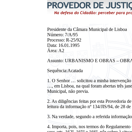
Presidente da Câmara Municipal de Lisboa
Número: 7/A/95
Processo: R-25/92
Data: 16.01.1995
Área: A2
Assunto: URBANISMO E OBRAS – OB
Sequência:Acatada
1. O Senhor … solicitou a minha intervenção 
…, em Lisboa, na qual foram abertas três jan
Municipal, não previa.
2. As diligências feitas por esta Provedoria 
leitura da informação nº 134/JIS/94, de 28 
3. Na verdade, segundo a referida informação,
4. Importa, pois, nos termos do Regulamento
seus arts. 162º, 165º e 166º, pôr cobro à sit