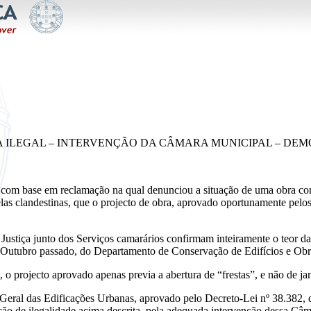
RA ILEGAL – INTERVENÇÃO DA CÂMARA MUNICIPAL – DEM
com base em reclamação na qual denunciou a situação de uma obra cont
elas clandestinas, que o projecto de obra, aprovado oportunamente pel
de Justiça junto dos Serviços camarários confirmam inteiramente o teor 
de Outubro passado, do Departamento de Conservação de Edifícios e Obr
 o projecto aprovado apenas previa a abertura de “frestas”, e não de jan
 Geral das Edificações Urbanas, aprovado pelo Decreto-Lei nº 38.382
uação de ilegalidade acima descrita, pela adequada intervenção dessa Câ