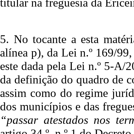
titular na freguesia da Ericei
5. No tocante a esta matéria
alínea p), da Lei n.º 169/99
este dada pela Lei n.º 5-A/2
da definição do quadro de c
assim como do regime juríd
dos municípios e das fregues
“passar atestados nos ter
artigo 34.º, n.º 1 do Decreto