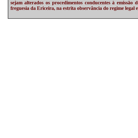
sejam alterados os procedimentos conducentes à emissão de
freguesia da Ericeira, na estrita observância do regime legal 