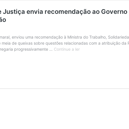
e Justiça envia recomendação ao Governo
ão
Amaral, enviou uma recomendação à Ministra do Trabalho, Solidaried
 meia de queixas sobre questões relacionadas com a atribuição da Pr
Deficiência/Incapacidade.
gregaria progressivamente …
Continue a ler
Provedora
de
Justiça
envia
recomendação
ao
Governo
após
constatar
problemas
graves
no
acesso