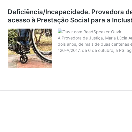
Deficiência/Incapacidade. Provedora d
acesso à Prestação Social para a Inclus
Ouvir
A Provedora de Justiça, Maria Lúcia 
dois anos, de mais de duas centenas e
126-A/2017, de 6 de outubro, a PSI a