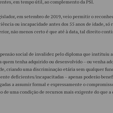
entes, em tempo útil, ao complemento da PSI.
egislador, em setembro de 2019, veio permitir o reconhe
ciência ou incapacidade antes dos 55 anos de idade, só 
ior, não menos certo é que até à data, tal direito conti
 pensão social de invalidez pelo diploma que instituiu 
ra quem tenha adquirido ou desenvolvido – ou venha ad
dade, criando uma discriminação etária sem qualquer fu
lmente deficientes/incapacitadas – apenas poderão benef
brigadas a assumir formal e expressamente o compromiss
ão de uma condição de recursos mais exigente do que a q