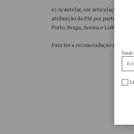
e) Acautelar, em articulação com o
atribuição da PSI por parte dos 
Porto, Braga, Aveiro e Lisboa).
Para ler a recomendação na ínteg
Email:
L