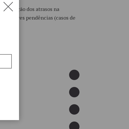
 a situação dos atrasos na
tam maiores pendências (casos de