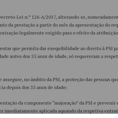
 Decreto-Lei n.º 126-A/2017, alterando-se, nomeadament
nto da prestação a partir do mês da apresentação do r
lorização legalmente exigido para o efeito da atribuição
ntar que permita dar exequibilidade ao direito à PSI pa
dade antes dos 55 anos de idade, só requereram a respe
e assegure, no âmbito da PSI, a proteção das pessoas q
a depois dos 55 anos de idade;
mentação da componente “majoração” da PSI e prevenir
ser imediatamente aplicada aquando da respetiva entra