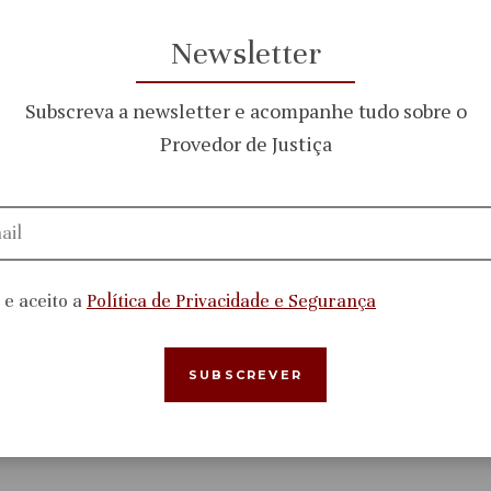
 Conselho Diretivo do Instituto da Segurança Social, IP,
Newsletter
centros distritais, nomeadamente naqueles que apresen
Subscreva a newsletter e acompanhe tudo sobre o
Provedor de Justiça
ra clique
aqui
.
i e aceito a
Política de Privacidade e Segurança