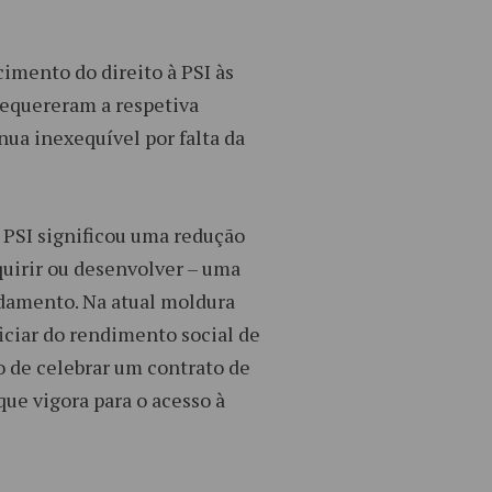
cimento do direito à PSI às
requereram a respetiva
nua inexequível por falta da
a PSI significou uma redução
quirir ou desenvolver – uma
ndamento. Na atual moldura
iciar do rendimento social de
o de celebrar um contrato de
ue vigora para o acesso à