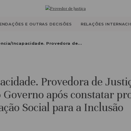
QUEM SOMOS
ATIVIDADE
ENDAÇÕES E OUTRAS DECISÕES
RELAÇÕES INTERNACI
RECOMENDAÇÕES E
ência/Incapacidade. Provedora de...
OUTRAS DECISÕES
RELAÇÕES
acidade. Provedora de Justi
INTERNACIONAIS
 Governo após constatar pr
APRESENTAR QUEIXA
ação Social para a Inclusão
PT