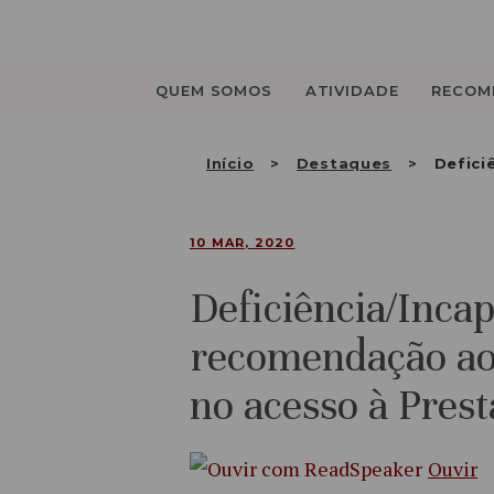
Saltar
para
o
conteúdo
QUEM SOMOS
ATIVIDADE
RECOM
Início
Destaques
Defici
10 MAR, 2020
Deficiência/Incap
recomendação ao
no acesso à Prest
Ouvir