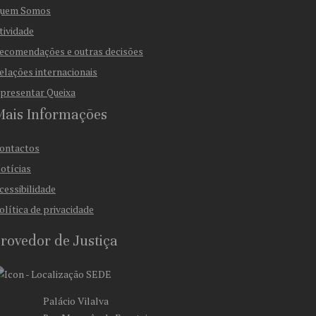
uem Somos
tividade
ecomendações e outras decisões
elações internacionais
presentar Queixa
Mais Informações
ontactos
otícias
cessibilidade
olítica de privacidade
rovedor de Justiça
SEDE
Palácio Vilalva