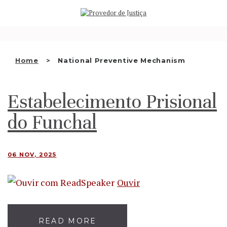
Saltar
WHO WE ARE
para
o
THE OMBUDSMAN AS
conteúdo
NATIONAL HUMAN RIGHTS
Home
National Preventive Mechanism
INSTITUTION
ACCREDITATION AS NHRI
Estabelecimento Prisional
EN
do Funchal
06 NOV, 2025
Ouvir
READ MORE