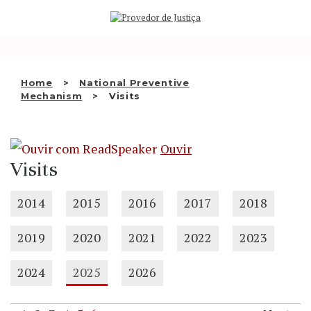
Saltar
WHO WE ARE
para
o
THE OMBUDSMAN AS
conteúdo
NATIONAL HUMAN RIGHTS
Home
National Preventive
INSTITUTION
Mechanism
Visits
ACCREDITATION AS NHRI
Ouvir
EN
Visits
2014
2015
2016
2017
2018
2019
2020
2021
2022
2023
2024
2025
2026