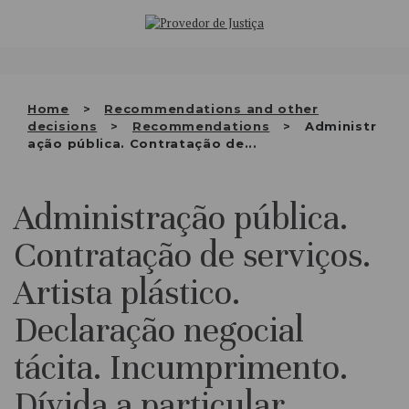
Saltar
WHO WE ARE
para
o
THE OMBUDSMAN AS
conteúdo
NATIONAL HUMAN RIGHTS
Home
Recommendations and other
INSTITUTION
decisions
Recommendations
Administr
ação pública. Contratação de...
ACCREDITATION AS NHRI
EN
Administração pública.
Contratação de serviços.
Artista plástico.
Declaração negocial
tácita. Incumprimento.
Dívida a particular.