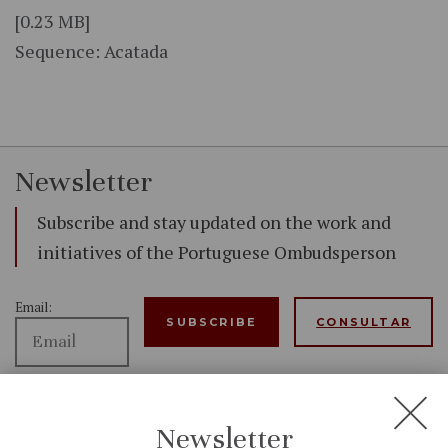
[0.23 MB]
Sequence: Acatada
Newsletter
Subscribe and stay updated on the work and
initiatives of the Portuguese Ombudsperson
Email:
CONSULTAR
I have
Newsletter
read and