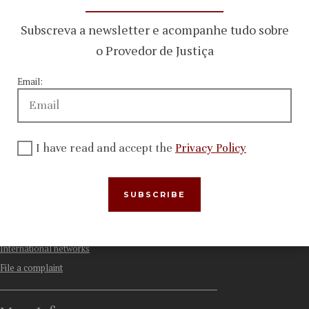
Subscreva a newsletter e acompanhe tudo sobre
accept the
o Provedor de Justiça
Privacy
Email:
Policy
I have read and accept the
Privacy Policy
Menu
Who We Are
Activity
Recommendations and other decisions
International networks
File a complaint