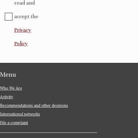
read and
accept the
Privacy
Policy
Menu
Who We Are
Activity
Recommendations and other decisions
International networks
File a complaint