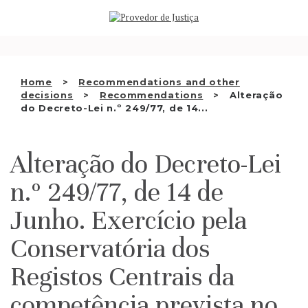
Saltar
WHO WE ARE
para
o
THE OMBUDSMAN AS
conteúdo
NATIONAL HUMAN RIGHTS
Home
Recommendations and other
INSTITUTION
decisions
Recommendations
Alteração
do Decreto-Lei n.º 249/77, de 14...
ACCREDITATION AS NHRI
EN
Alteração do Decreto-Lei
n.º 249/77, de 14 de
Junho. Exercício pela
Conservatória dos
Registos Centrais da
competência prevista no