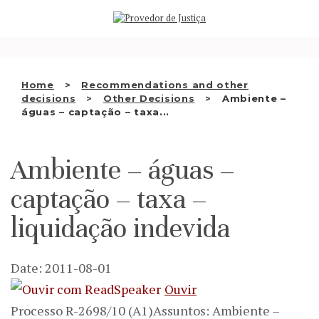
Saltar
WHO WE ARE
para
o
THE OMBUDSMAN AS
conteúdo
NATIONAL HUMAN RIGHTS
Home
Recommendations and other
INSTITUTION
decisions
Other Decisions
Ambiente –
águas – captação – taxa...
ACCREDITATION AS NHRI
EN
Ambiente – águas –
captação – taxa –
liquidação indevida
Date: 2011-08-01
Ouvir
Processo R-2698/10 (A1)Assuntos: Ambiente –