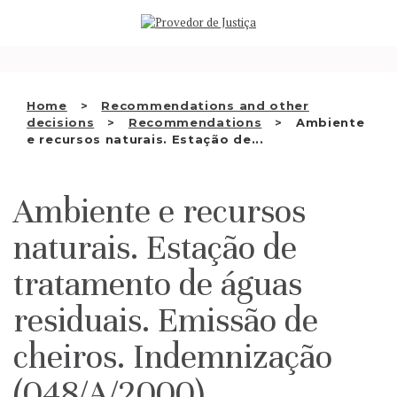
Saltar
WHO WE ARE
para
o
THE OMBUDSMAN AS
conteúdo
NATIONAL HUMAN RIGHTS
Home
Recommendations and other
INSTITUTION
decisions
Recommendations
Ambiente
e recursos naturais. Estação de...
ACCREDITATION AS NHRI
EN
Ambiente e recursos
naturais. Estação de
tratamento de águas
residuais. Emissão de
cheiros. Indemnização
(048/A/2000)