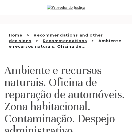
Saltar
WHO WE ARE
para
o
THE OMBUDSMAN AS
conteúdo
NATIONAL HUMAN RIGHTS
Home
Recommendations and other
INSTITUTION
decisions
Recommendations
Ambiente
e recursos naturais. Oficina de...
ACCREDITATION AS NHRI
EN
Ambiente e recursos
naturais. Oficina de
reparação de automóveis.
Zona habitacional.
Contaminação. Despejo
administrativo