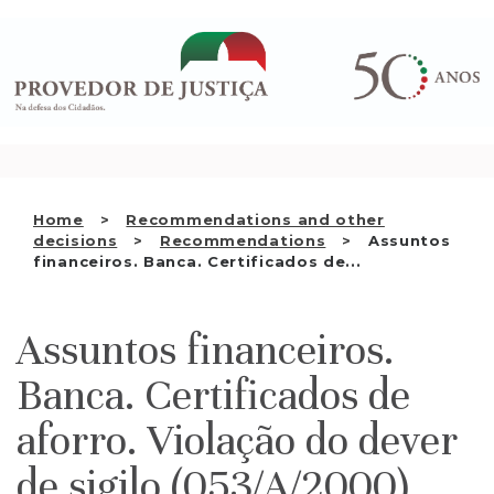
Saltar
WHO WE ARE
para
o
THE OMBUDSMAN AS
conteúdo
NATIONAL HUMAN RIGHTS
INSTITUTION
ACCREDITATION AS NHRI
Home
Recommendations and other
EN
decisions
Recommendations
Assuntos
financeiros. Banca. Certificados de...
Assuntos financeiros.
Banca. Certificados de
aforro. Violação do dever
de sigilo (053/A/2000)