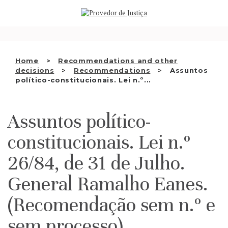
Saltar
WHO WE ARE
para
o
THE OMBUDSMAN AS
conteúdo
NATIONAL HUMAN RIGHTS
Home
Recommendations and other
INSTITUTION
decisions
Recommendations
Assuntos
político-constitucionais. Lei n.º...
ACCREDITATION AS NHRI
EN
Assuntos político-
constitucionais. Lei n.º
26/84, de 31 de Julho.
General Ramalho Eanes.
(Recomendação sem n.º e
sem processo)