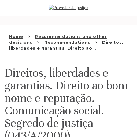
Saltar
WHO WE ARE
para
o
THE OMBUDSMAN AS
conteúdo
NATIONAL HUMAN RIGHTS
Home
Recommendations and other
INSTITUTION
decisions
Recommendations
Direitos,
liberdades e garantias. Direito ao...
ACCREDITATION AS NHRI
EN
Direitos, liberdades e
garantias. Direito ao bom
nome e reputação.
Comunicação social.
Segredo de justiça
(043/A/2000)