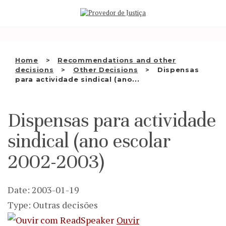
Saltar
WHO WE ARE
para
o
THE OMBUDSMAN AS
conteúdo
NATIONAL HUMAN RIGHTS
Home
Recommendations and other
INSTITUTION
decisions
Other Decisions
Dispensas
para actividade sindical (ano...
ACCREDITATION AS NHRI
EN
Dispensas para actividade
sindical (ano escolar
2002-2003)
Date: 2003-01-19
Type: Outras decisões
Ouvir