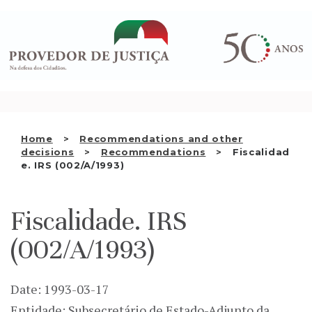
Saltar
WHO WE ARE
para
o
THE OMBUDSMAN AS
conteúdo
NATIONAL HUMAN RIGHTS
INSTITUTION
ACCREDITATION AS NHRI
Home
Recommendations and other
EN
decisions
Recommendations
Fiscalidad
e. IRS (002/A/1993)
Fiscalidade. IRS
(002/A/1993)
Date: 1993-03-17
Entidade: Subsecretário de Estado-Adjunto da