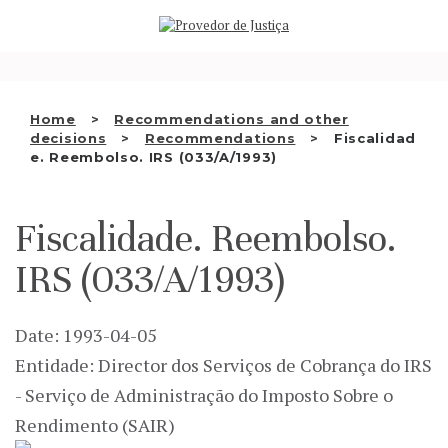
Saltar
WHO WE ARE
para
o
THE OMBUDSMAN AS
conteúdo
NATIONAL HUMAN RIGHTS
Home
Recommendations and other
INSTITUTION
decisions
Recommendations
Fiscalidad
e. Reembolso. IRS (033/A/1993)
ACCREDITATION AS NHRI
EN
Fiscalidade. Reembolso.
IRS (033/A/1993)
Date: 1993-04-05
Entidade: Director dos Serviços de Cobrança do IRS
- Serviço de Administração do Imposto Sobre o
Rendimento (SAIR)