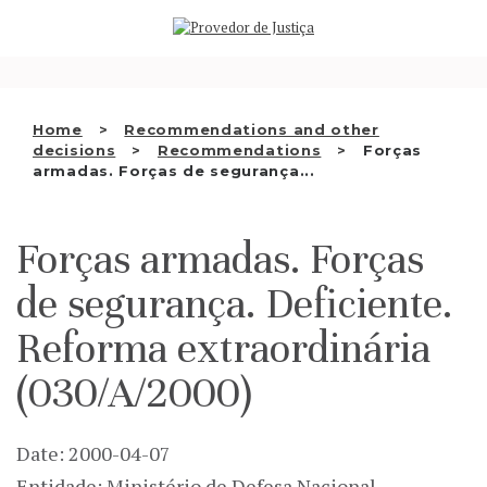
Saltar
WHO WE ARE
para
o
THE OMBUDSMAN AS
conteúdo
NATIONAL HUMAN RIGHTS
Home
Recommendations and other
INSTITUTION
decisions
Recommendations
Forças
armadas. Forças de segurança...
ACCREDITATION AS NHRI
EN
Forças armadas. Forças
de segurança. Deficiente.
Reforma extraordinária
(030/A/2000)
Date: 2000-04-07
Entidade: Ministério de Defesa Nacional