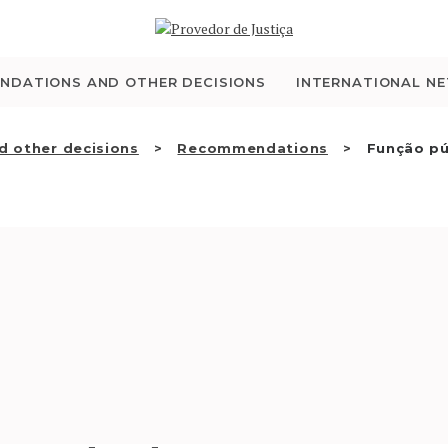
WHO WE ARE
THE OMBUDSMAN AS
NDATIONS AND OTHER DECISIONS
INTERNATIONAL N
NATIONAL HUMAN
 other decisions
Recommendations
Função pú
RIGHTS INSTITUTION
ACCREDITATION AS
NHRI
EN