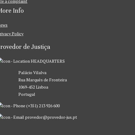
ile a complaint
ore Info
ews
rivacy Policy
rovedor de Justiça
HEADQUARTERS
Palácio Vilalva
Rua Marquês de Fronteira
1069-452 Lisboa
Portugal
(+351) 213 926 600
provedor@provedor-jus.pt