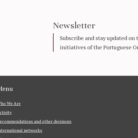
Newsletter
Subscribe and stay updated on 
initiatives of the Portuguese
Menu
ho We Are
ctivity
ecommendations and other decisions
nternational networks