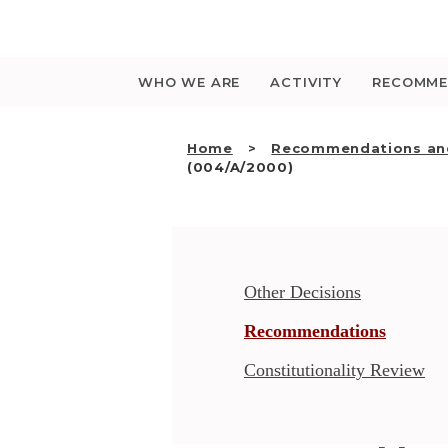
Saltar
para
o
conteúdo
WHO WE ARE
ACTIVITY
RECOMME
Home
Recommendations and
(004/A/2000)
Other Decisions
Recommendations
Constitutionality Review