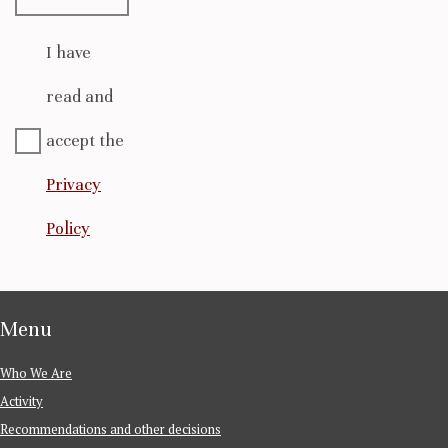
I have
read and
accept the
Privacy
Policy
Menu
Who We Are
Activity
Recommendations and other decisions