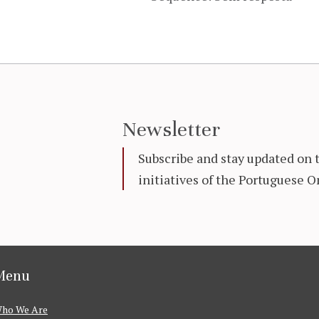
Newsletter
Subscribe and stay updated on 
initiatives of the Portuguese
Menu
ho We Are