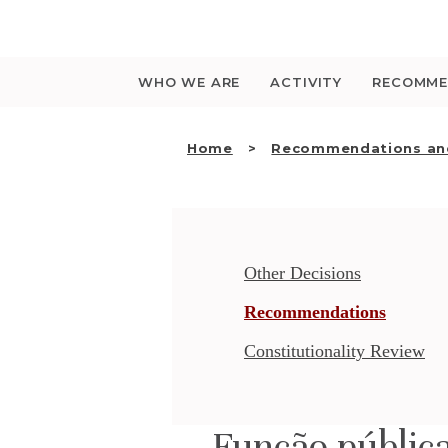
Saltar
para
o
conteúdo
WHO WE ARE
ACTIVITY
RECOMME
Home
Recommendations and
Other Decisions
Recommendations
Constitutionality Review
Função pública.