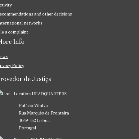
ctivity
ecommendations and other decisions
nternational networks
ile a complaint
ore Info
ews
rivacy Policy
rovedor de Justiça
HEADQUARTERS
Palácio Vilalva
Rua Marquês de Fronteira
1069-452 Lisboa
Portugal