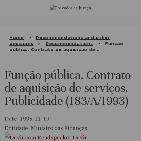
Saltar
WHO WE ARE
para
o
THE OMBUDSMAN AS
conteúdo
NATIONAL HUMAN RIGHTS
Home
Recommendations and other
INSTITUTION
decisions
Recommendations
Função
pública. Contrato de aquisição de...
ACCREDITATION AS NHRI
EN
Função pública. Contrato
de aquisição de serviços.
Publicidade (183/A/1993)
Date: 1993-11-19
Entidade: Ministro das Finanças
Ouvir