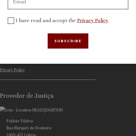
Activity
Recommendations and other decisions
International networks
I have read and accept the
Privacy Policy
File a complaint
More Info
News
Privacy Policy
Provedor de Justiça
HEADQUARTERS
Palácio Vilalva
Rua Marquês de Fronteira
1069-452 Lisboa