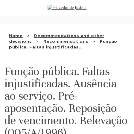
Saltar
WHO WE ARE
para
o
THE OMBUDSMAN AS
conteúdo
NATIONAL HUMAN RIGHTS
Home
Recommendations and other
INSTITUTION
decisions
Recommendations
Função
pública. Faltas injustificadas...
ACCREDITATION AS NHRI
EN
Função pública. Faltas
injustificadas. Ausência
ao serviço. Pré-
aposentação. Reposição
de vencimento. Relevação
(005/A/1996)