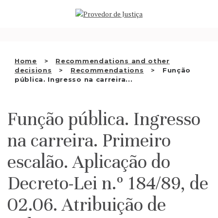
Saltar
WHO WE ARE
para
o
conteúdo
THE OMBUDSMAN AS
NATIONAL HUMAN
Home
Recommendations and other
decisions
Recommendations
Função
pública. Ingresso na carreira...
RIGHTS INSTITUTION
ACCREDITATION AS
Função pública. Ingresso
NHRI
na carreira. Primeiro
escalão. Aplicação do
EN
Decreto-Lei n.º 184/89, de
02.06. Atribuição de