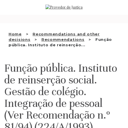
Saltar
WHO WE ARE
para
o
THE OMBUDSMAN AS
conteúdo
NATIONAL HUMAN RIGHTS
Home
Recommendations and other
INSTITUTION
decisions
Recommendations
Função
pública. Instituto de reinserção...
ACCREDITATION AS NHRI
EN
Função pública. Instituto
de reinserção social.
Gestão de colégio.
Integração de pessoal
(Ver Recomendação n.º
81/94) (224/A/1993)