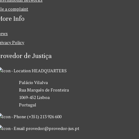
ile a complaint
ore Info
ews
rivacy Policy
rovedor de Justiça
HEADQUARTERS
Palácio Vilalva
Rua Marquês de Fronteira
1069-452 Lisboa
Portugal
(+351) 213 926 600
provedor@provedor-jus.pt