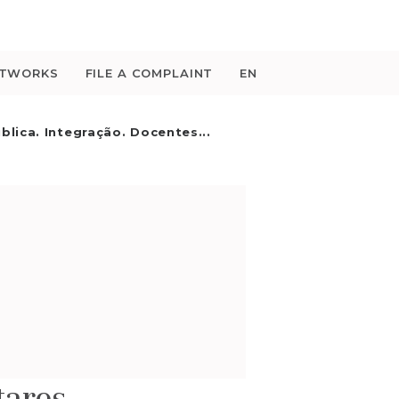
ETWORKS
FILE A COMPLAINT
EN
blica. Integração. Docentes...
tares