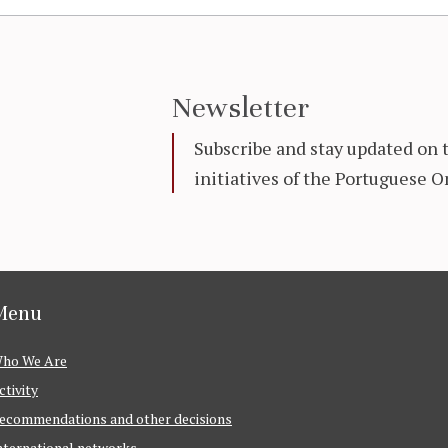
Newsletter
Subscribe and stay updated on 
initiatives of the Portuguese
Menu
ho We Are
ctivity
ecommendations and other decisions
nternational networks