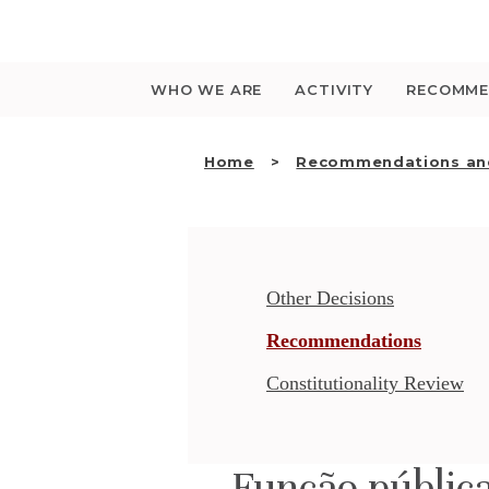
Saltar
para
o
conteúdo
WHO WE ARE
ACTIVITY
RECOMME
Home
Recommendations and
Other Decisions
Recommendations
Constitutionality Review
Função pública