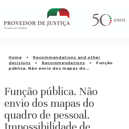
Saltar
WHO WE ARE
para
o
THE OMBUDSMAN AS
conteúdo
NATIONAL HUMAN RIGHTS
INSTITUTION
ACCREDITATION AS NHRI
Home
Recommendations and other
EN
decisions
Recommendations
Função
pública. Não envio dos mapas do...
Função pública. Não
envio dos mapas do
quadro de pessoal.
Impossibilidade de