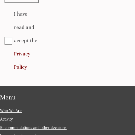
I have
read and
accept the
Privacy
Policy
Menu
Who We Are
Activity
Recommendations and other decisions