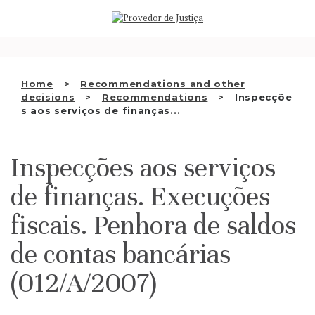
Saltar
WHO WE ARE
para
o
THE OMBUDSMAN AS
conteúdo
NATIONAL HUMAN RIGHTS
Home
Recommendations and other
INSTITUTION
decisions
Recommendations
Inspecçõe
s aos serviços de finanças...
ACCREDITATION AS NHRI
EN
Inspecções aos serviços
de finanças. Execuções
fiscais. Penhora de saldos
de contas bancárias
(012/A/2007)