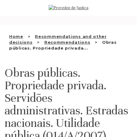
Saltar
WHO WE ARE
para
o
THE OMBUDSMAN AS
conteúdo
NATIONAL HUMAN RIGHTS
Home
Recommendations and other
INSTITUTION
decisions
Recommendations
Obras
públicas. Propriedade privada...
ACCREDITATION AS NHRI
EN
Obras públicas.
Propriedade privada.
Servidões
administrativas. Estradas
nacionais. Utilidade
pública (014/A/2007)