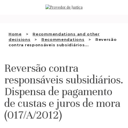
Saltar
WHO WE ARE
para
o
THE OMBUDSMAN AS
conteúdo
NATIONAL HUMAN RIGHTS
Home
Recommendations and other
INSTITUTION
decisions
Recommendations
Reversão
contra responsáveis subsidiários...
ACCREDITATION AS NHRI
EN
Reversão contra
responsáveis subsidiários.
Dispensa de pagamento
de custas e juros de mora
(017/A/2012)