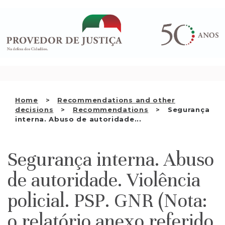
Saltar
WHO WE ARE
para
o
THE OMBUDSMAN AS
conteúdo
NATIONAL HUMAN RIGHTS
INSTITUTION
ACCREDITATION AS NHRI
Home
Recommendations and other
EN
decisions
Recommendations
Segurança
interna. Abuso de autoridade...
Segurança interna. Abuso
de autoridade. Violência
policial. PSP. GNR (Nota:
o relatório anexo referido