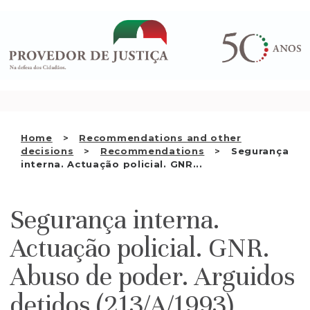
Saltar
WHO WE ARE
para
o
THE OMBUDSMAN AS
conteúdo
NATIONAL HUMAN RIGHTS
INSTITUTION
ACCREDITATION AS NHRI
Home
Recommendations and other
EN
decisions
Recommendations
Segurança
interna. Actuação policial. GNR...
Segurança interna.
Actuação policial. GNR.
Abuso de poder. Arguidos
detidos (213/A/1993)