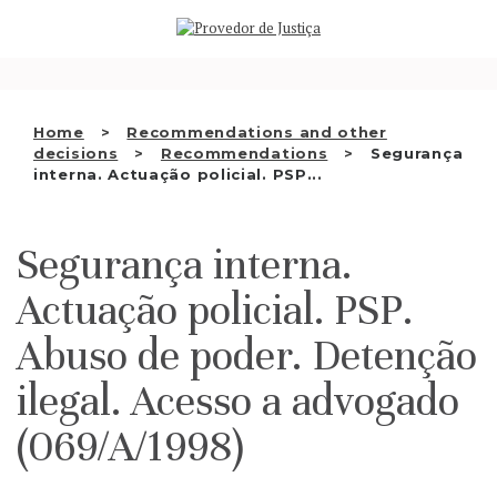
Saltar
WHO WE ARE
para
o
THE OMBUDSMAN AS
conteúdo
NATIONAL HUMAN RIGHTS
Home
Recommendations and other
INSTITUTION
decisions
Recommendations
Segurança
interna. Actuação policial. PSP...
ACCREDITATION AS NHRI
EN
Segurança interna.
Actuação policial. PSP.
Abuso de poder. Detenção
ilegal. Acesso a advogado
(069/A/1998)