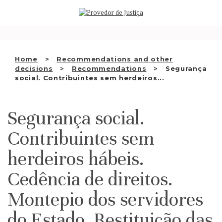
Saltar
WHO WE ARE
para
o
THE OMBUDSMAN AS
conteúdo
NATIONAL HUMAN RIGHTS
Home
Recommendations and other
INSTITUTION
decisions
Recommendations
Segurança
social. Contribuintes sem herdeiros...
ACCREDITATION AS NHRI
EN
Segurança social.
Contribuintes sem
herdeiros hábeis.
Cedência de direitos.
Montepio dos servidores
do Estado. Restituição das