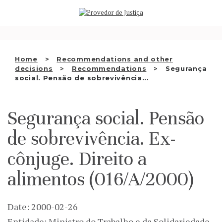
Saltar
WHO WE ARE
para
o
THE OMBUDSMAN AS
conteúdo
NATIONAL HUMAN RIGHTS
Home
Recommendations and other
INSTITUTION
decisions
Recommendations
Segurança
social. Pensão de sobrevivência...
ACCREDITATION AS NHRI
EN
Segurança social. Pensão
de sobrevivência. Ex-
cônjuge. Direito a
alimentos (016/A/2000)
Date: 2000-02-26
Entidade: Ministro do Trabalho e da Solidariedade