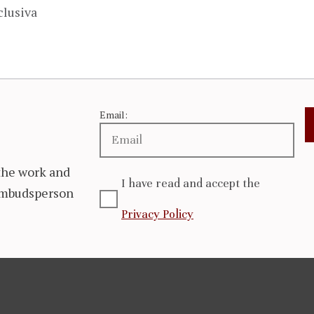
clusiva
Email:
the work and
I have read and accept the
 Ombudsperson
Privacy Policy