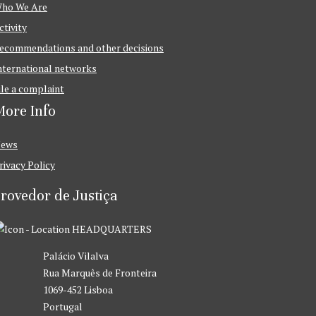
ho We Are
ctivity
ecommendations and other decisions
nternational networks
ile a complaint
ore Info
ews
rivacy Policy
rovedor de Justiça
HEADQUARTERS
Palácio Vilalva
Rua Marquês de Fronteira
1069-452 Lisboa
Portugal