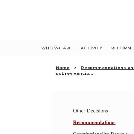
Saltar
para
o
conteúdo
WHO WE ARE
ACTIVITY
RECOMME
Home
Recommendations and
sobrevivência...
Other Decisions
Recommendations
Constitutionality Review