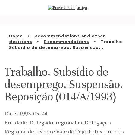
Saltar
WHO WE ARE
para
o
THE OMBUDSMAN AS
conteúdo
NATIONAL HUMAN RIGHTS
Home
Recommendations and other
INSTITUTION
decisions
Recommendations
Trabalho.
Subsídio de desemprego. Suspensão...
ACCREDITATION AS NHRI
EN
Trabalho. Subsídio de
desemprego. Suspensão.
Reposição (014/A/1993)
Date: 1993-03-24
Entidade: Delegado Regional da Delegação
Regional de Lisboa e Vale do Tejo do Instituto do